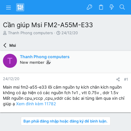
Cần giúp Msi FM2-A55M-E33
N
N
Thanh Phong computers
24/12/20
g
g
ư
à
Msi
ờ
y
i
g
Thanh Phong computers
T
k
ử
New member
h
i
ở
i
24/12/20
#1
t
ạ
Main msi fm2-a55-e33 lỗi cắm nguồn tự kích chân kích nguồn
o
không có áp hiện có các nguồn fch 1v1 , vtt 0.75v , ddr 1.5v
Mất nguồn cpu_vccp ,cpu_vddr các bác ai từng làm qua xin chỉ
giúp ạ
Xem đính kèm 11782
Bạn phải đăng nhập hoặc đăng ký để bình luận.