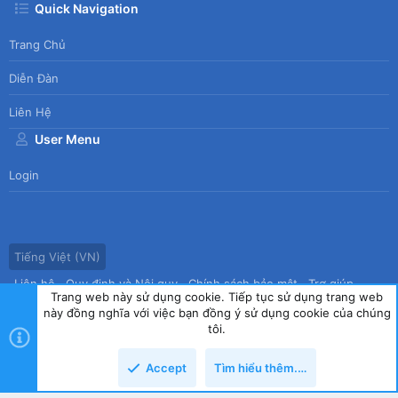
Quick Navigation
Trang Chủ
Diễn Đàn
Liên Hệ
User Menu
Login
Tiếng Việt (VN)
Liên hệ
Quy định và Nội quy
Chính sách bảo mật
Trợ giúp
Trang web này sử dụng cookie. Tiếp tục sử dụng trang web
Trang chủ
R
này đồng nghĩa với việc bạn đồng ý sử dụng cookie của chúng
S
tôi.
S
®
Community platform by XenForo
© 2010-2026 XenForo Ltd.
|
Style
Accept
Tìm hiểu thêm.…
by ThemeHouse
copyright by Tin học Thế hệ mới
Top
Dưới