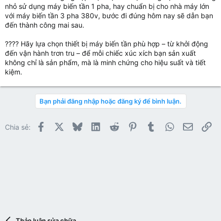
nhỏ sử dụng máy biến tần 1 pha, hay chuẩn bị cho nhà máy lớn
với máy biến tần 3 pha 380v, bước đi đúng hôm nay sẽ dẫn bạn
đến thành công mai sau.
???? Hãy lựa chọn thiết bị máy biến tần phù hợp – từ khởi động
đến vận hành trơn tru – để mỗi chiếc xúc xích bạn sản xuất
không chỉ là sản phẩm, mà là minh chứng cho hiệu suất và tiết
kiệm.
Bạn phải đăng nhập hoặc đăng ký để bình luận.
Facebook
X
Bluesky
LinkedIn
Reddit
Pinterest
Tumblr
WhatsApp
Email
Li
Chia sẻ:
Thảo luận sửa chữa