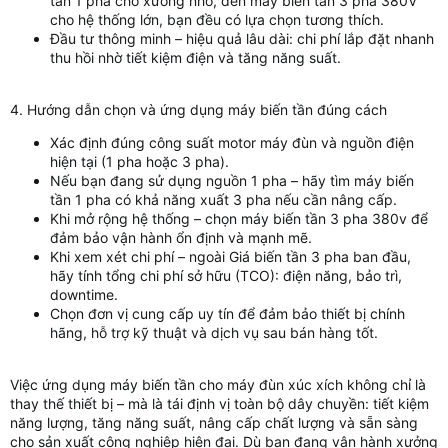
tần 1 pha cho xưởng nhỏ, đến máy biến tần 3 pha 380V
cho hệ thống lớn, bạn đều có lựa chọn tương thích.
Đầu tư thông minh – hiệu quả lâu dài: chi phí lắp đặt nhanh
thu hồi nhờ tiết kiệm điện và tăng năng suất.
4. Hướng dẫn chọn và ứng dụng máy biến tần đúng cách
Xác định đúng công suất motor máy đùn và nguồn điện
hiện tại (1 pha hoặc 3 pha).
Nếu bạn đang sử dụng nguồn 1 pha – hãy tìm máy biến
tần 1 pha có khả năng xuất 3 pha nếu cần nâng cấp.
Khi mở rộng hệ thống – chọn máy biến tần 3 pha 380v để
đảm bảo vận hành ổn định và mạnh mẽ.
Khi xem xét chi phí – ngoài Giá biến tần 3 pha ban đầu,
hãy tính tổng chi phí sở hữu (TCO): điện năng, bảo trì,
downtime.
Chọn đơn vị cung cấp uy tín để đảm bảo thiết bị chính
hãng, hỗ trợ kỹ thuật và dịch vụ sau bán hàng tốt.
Việc ứng dụng máy biến tần cho máy đùn xúc xích không chỉ là
thay thế thiết bị – mà là tái định vị toàn bộ dây chuyền: tiết kiệm
năng lượng, tăng năng suất, nâng cấp chất lượng và sẵn sàng
cho sản xuất công nghiệp hiện đại. Dù bạn đang vận hành xưởng