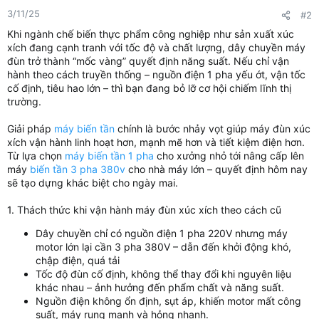
3/11/25
#2
Khi ngành chế biến thực phẩm công nghiệp như sản xuất xúc
xích đang cạnh tranh với tốc độ và chất lượng, dây chuyền máy
đùn trở thành “mốc vàng” quyết định năng suất. Nếu chỉ vận
hành theo cách truyền thống – nguồn điện 1 pha yếu ớt, vận tốc
cố định, tiêu hao lớn – thì bạn đang bỏ lỡ cơ hội chiếm lĩnh thị
trường.
Giải pháp
máy biến tần
chính là bước nhảy vọt giúp máy đùn xúc
xích vận hành linh hoạt hơn, mạnh mẽ hơn và tiết kiệm điện hơn.
Từ lựa chọn
máy biến tần 1 pha
cho xưởng nhỏ tới nâng cấp lên
máy
biến tần 3 pha 380v
cho nhà máy lớn – quyết định hôm nay
sẽ tạo dựng khác biệt cho ngày mai.
1. Thách thức khi vận hành máy đùn xúc xích theo cách cũ
Dây chuyền chỉ có nguồn điện 1 pha 220V nhưng máy
motor lớn lại cần 3 pha 380V – dẫn đến khởi động khó,
chập điện, quá tải
Tốc độ đùn cố định, không thể thay đổi khi nguyên liệu
khác nhau – ảnh hưởng đến phẩm chất và năng suất.
Nguồn điện không ổn định, sụt áp, khiến motor mất công
suất, máy rung mạnh và hỏng nhanh.