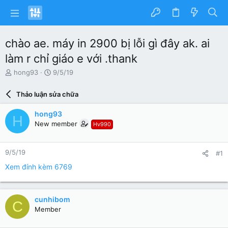
chào ae. máy in 2900 bị lỗi gì đây ak. ai
làm r chỉ giáo e với .thank
N
N
hong93
9/5/19
g
g
ư
à
Thảo luận sửa chữa
ờ
y
i
g
hong93
H
k
ử
New member
Hv990
h
i
ở
i
9/5/19
#1
t
ạ
Xem đính kèm 6769
o
cunhibom
C
Member