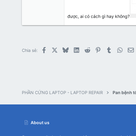
0
1
được, ai có cách gì hay không?
Facebook
X
Bluesky
LinkedIn
Reddit
Pinterest
Tumblr
Whats
E
Chia sẻ:
PHẦN CỨNG LAPTOP - LAPTOP REPAIR
About us