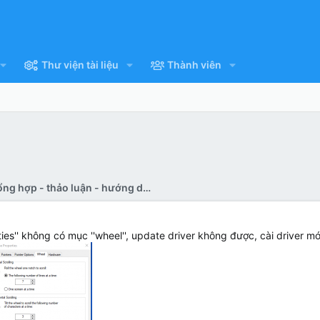
Thư viện tài liệu
Thành viên
Pan bệnh tổng hợp - thảo luận - hướng dẫn sửa
ies'' không có mục ''wheel'', update driver không được, cài driver 