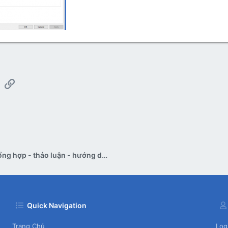
App
mail
Link
Pan bệnh tổng hợp - thảo luận - hướng dẫn sửa
Quick Navigation
Trang Chủ
Log