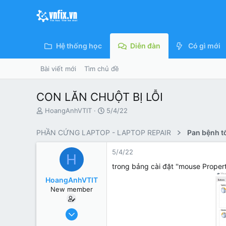
Hệ thống học
Diễn đàn
Có gì mới
Bài viết mới
Tìm chủ đề
CON LĂN CHUỘT BỊ LỖI
N
N
HoangAnhVTIT
5/4/22
g
g
ư
à
PHẦN CỨNG LAPTOP - LAPTOP REPAIR
ờ
y
i
g
5/4/22
H
k
ử
h
i
trong bảng cài đặt ''mouse Propert
ở
HoangAnhVTIT
i
New member
t
ạ
o
5/4/22
1