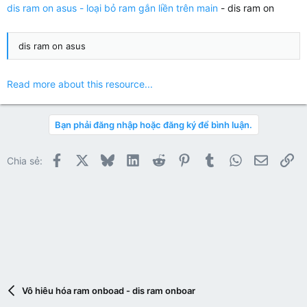
dis ram on asus - loại bỏ ram gắn liền trên main
- dis ram on
dis ram on asus
Read more about this resource...
Bạn phải đăng nhập hoặc đăng ký để bình luận.
Facebook
X
Bluesky
LinkedIn
Reddit
Pinterest
Tumblr
WhatsApp
Email
Li
Chia sẻ:
Vô hiêu hóa ram onboad - dis ram onboar