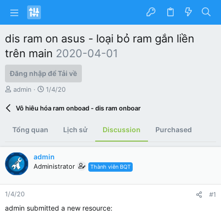
dis ram on asus - loại bỏ ram gắn liền
trên main
2020-04-01
Đăng nhập để Tải về
N
N
admin
1/4/20
g
g
ư
à
Vô hiêu hóa ram onboad - dis ram onboar
ờ
y
i
g
Tổng quan
Lịch sử
Discussion
Purchased
k
ử
h
i
ở
admin
i
Administrator
Thành viên BQT
t
ạ
o
1/4/20
#1
admin submitted a new resource: