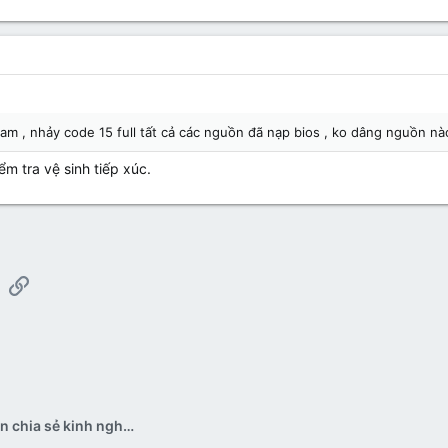
am , nhảy code 15 full tất cả các nguồn đã nạp bios , ko dâng nguồn nào
ểm tra vệ sinh tiếp xúc.
App
mail
Link
Pan bệnh all - thảo luận chia sẻ kinh nghiệm