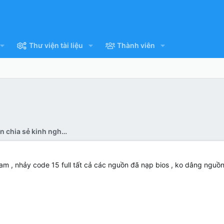
Thư viện tài liệu
Thành viên
Pan bệnh all - thảo luận chia sẻ kinh nghiệm
am , nhảy code 15 full tất cả các nguồn đã nạp bios , ko dâng nguồn 