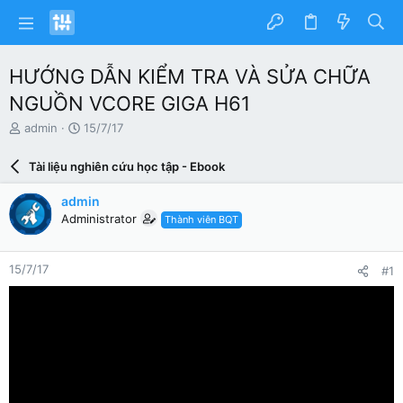
HƯỚNG DẪN KIỂM TRA VÀ SỬA CHỮA
NGUỒN VCORE GIGA H61
N
N
admin
15/7/17
g
g
ư
à
Tài liệu nghiên cứu học tập - Ebook
ờ
y
i
g
admin
k
ử
Administrator
Thành viên BQT
h
i
ở
i
15/7/17
#1
t
ạ
o