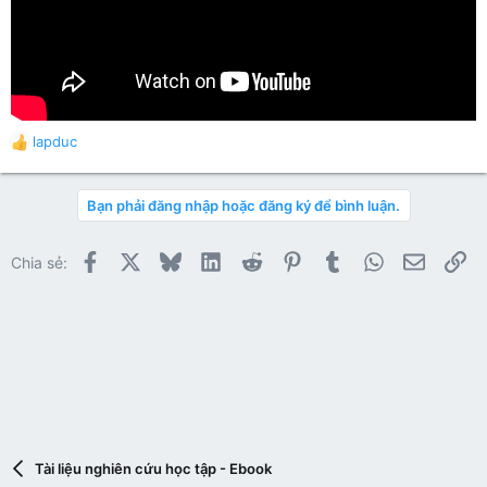
lapduc
R
e
a
Bạn phải đăng nhập hoặc đăng ký để bình luận.
c
t
i
Facebook
X
Bluesky
LinkedIn
Reddit
Pinterest
Tumblr
WhatsApp
Email
Li
Chia sẻ:
o
n
s
:
Tài liệu nghiên cứu học tập - Ebook