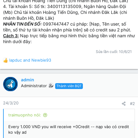
Chủ tài khoản Hoàng Tiến Dũng (chi nhánh Buôn Hồ, Đăk Lăk)
4. Tài khoản 5: Số tk: 3400113135009, Ngân hàng Quân Đội
(Mb) Chủ tài khoản Hoàng Tiến Dũng, Chi nhánh Đăk Lăk (chi
nhánh Buôn Hồ, Đăk Lăk)
NHẮN TIN ĐẾN SỐ:
0997447447 cú pháp: [Nap, Tên user, số
tiền, số thứ tự tài khoản nhận phía trên] sẽ có credit sau 2 phút.
Cách 3:
Nạp trực tiếp bằng mọi hình thức bằng tiền việt nam như
hình dưới đây:
Sửa lần cuối:
10/6/21
lapduc
and
Newbie93
R
e
a
c
admin
t
Administrator
Thành viên BQT
i
o
n
24/3/20
#2
s
:
traimuopnho nói:
Every 1.000 VND you will receive +0Credit -- nạp vào có credit
ko vậy ad