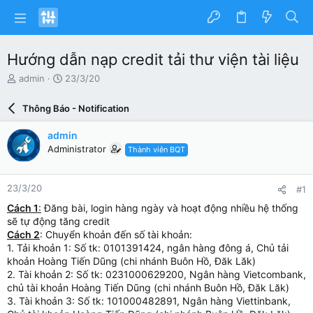
Hướng dẫn nạp credit tải thư viện tài liệu
N
N
admin
23/3/20
g
g
ư
à
Thông Báo - Notification
ờ
y
i
g
admin
k
ử
Administrator
Thành viên BQT
h
i
ở
i
23/3/20
#1
t
ạ
Cách 1
:
Đăng bài, login hàng ngày và hoạt động nhiều hệ thống
o
sẽ tự động tăng credit
Cách 2
: Chuyển khoản đến số tài khoản:
1. Tải khoản 1: Số tk: 0101391424, ngân hàng đông á, Chủ tải
khoản Hoàng Tiến Dũng (chi nhánh Buôn Hồ, Đăk Lăk)
2. Tài khoản 2: Số tk: 0231000629200, Ngân hàng Vietcombank,
chủ tài khoản Hoàng Tiến Dũng (chi nhánh Buôn Hồ, Đăk Lăk)
3. Tài khoản 3: Số tk: 101000482891, Ngân hàng Viettinbank,