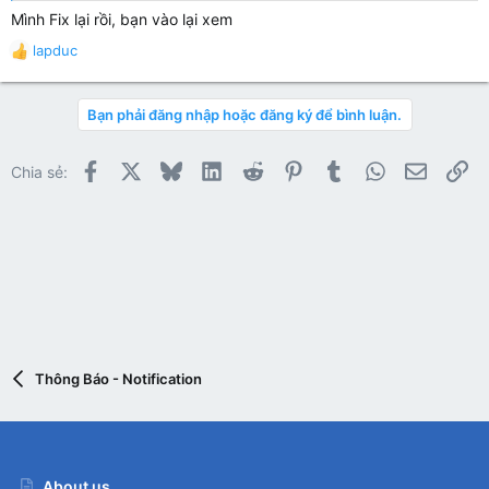
Mình Fix lại rồi, bạn vào lại xem
lapduc
R
e
a
Bạn phải đăng nhập hoặc đăng ký để bình luận.
c
t
i
Facebook
X
Bluesky
LinkedIn
Reddit
Pinterest
Tumblr
WhatsApp
Email
Li
Chia sẻ:
o
n
s
:
Thông Báo - Notification
About us