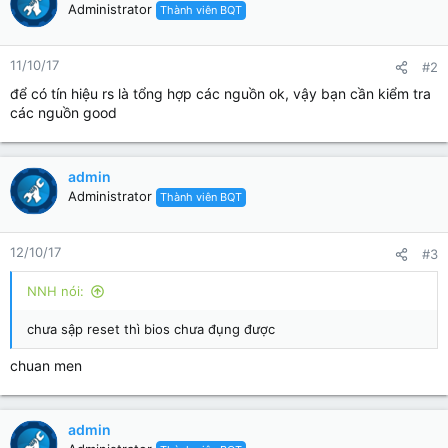
Administrator
Thành viên BQT
11/10/17
#2
để có tín hiệu rs là tổng hợp các nguồn ok, vậy bạn cần kiểm tra
các nguồn good
admin
Administrator
Thành viên BQT
12/10/17
#3
NNH nói:
chưa sập reset thì bios chưa đụng được
chuan men
admin