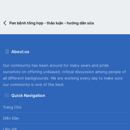
Pan bệnh tổng hợp - thảo luận - hướng dẫn sửa
About us
Our community has been around for many years and pride
ourselves on offering unbiased, critical discussion among people of
all different backgrounds. We are working every day to make sure
our community is one of the best.
Quick Navigation
Trang Chủ
Diễn Đàn
Liên Hệ