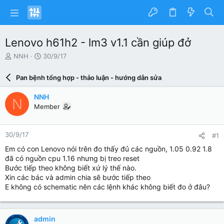
Lenovo h61h2 - lm3 v1.1 cần giúp đở
N
N
NNH
30/9/17
g
g
ư
à
Pan bệnh tổng hợp - thảo luận - hướng dẫn sửa
ờ
y
i
g
NNH
N
k
ử
Member
h
i
ở
i
30/9/17
#1
t
ạ
Em có con Lenovo nói trên đo thấy đủ các nguồn, 1.05 0.92 1.8
o
đã có nguồn cpu 1.16 nhưng bị treo reset
Bước tiếp theo không biết xứ lý thế nào.
Xin các bác và admin chia sẽ bước tiếp theo
E không có schematic nên các lệnh khác không biết đo ở đâu?
admin