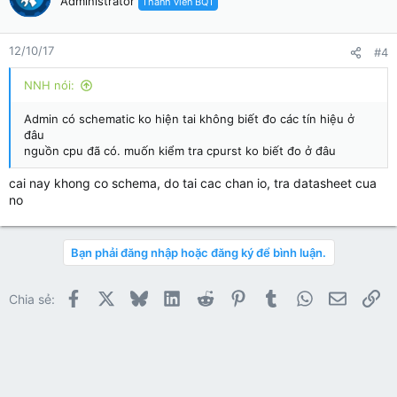
Administrator
Thành viên BQT
12/10/17
#4
NNH nói:
Admin có schematic ko hiện tai không biết đo các tín hiệu ở
đâu
nguồn cpu đã có. muốn kiểm tra cpurst ko biết đo ở đâu
cai nay khong co schema, do tai cac chan io, tra datasheet cua
no
Bạn phải đăng nhập hoặc đăng ký để bình luận.
Facebook
X
Bluesky
LinkedIn
Reddit
Pinterest
Tumblr
WhatsApp
Email
Li
Chia sẻ: