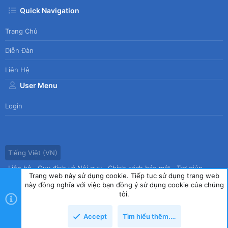
Quick Navigation
Trang Chủ
Diễn Đàn
Liên Hệ
User Menu
Login
Tiếng Việt (VN)
Liên hệ
Quy định và Nội quy
Chính sách bảo mật
Trợ giúp
Trang web này sử dụng cookie. Tiếp tục sử dụng trang web
Trang chủ
R
này đồng nghĩa với việc bạn đồng ý sử dụng cookie của chúng
S
tôi.
S
®
Community platform by XenForo
© 2010-2026 XenForo Ltd.
|
Style
Accept
Tìm hiểu thêm.…
by ThemeHouse
copyright by Tin học Thế hệ mới
Top
Dưới