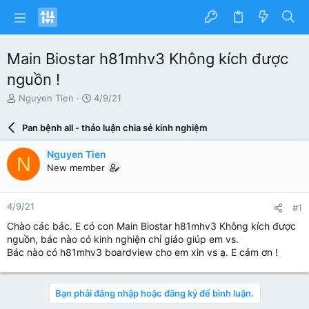
Main Biostar h81mhv3 Không kích được
nguồn !
N
N
Nguyen Tien
4/9/21
g
g
ư
à
Pan bệnh all - thảo luận chia sẻ kinh nghiệm
ờ
y
i
g
Nguyen Tien
N
k
ử
New member
h
i
ở
i
4/9/21
#1
t
ạ
Chào các bác. E có con Main Biostar h81mhv3 Không kích được
o
nguồn, bác nào có kinh nghiện chỉ giáo giúp em vs.
Bác nào có h81mhv3 boardview cho em xin vs ạ. E cảm ơn !
Bạn phải đăng nhập hoặc đăng ký để bình luận.