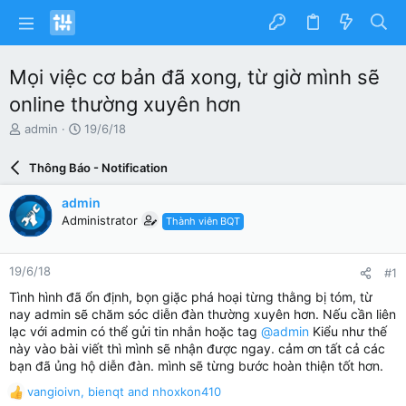
Mọi việc cơ bản đã xong, từ giờ mình sẽ
online thường xuyên hơn
N
N
admin
19/6/18
g
g
ư
à
Thông Báo - Notification
ờ
y
i
g
admin
k
ử
Administrator
Thành viên BQT
h
i
ở
i
19/6/18
#1
t
ạ
Tình hình đã ổn định, bọn giặc phá hoại từng thằng bị tóm, từ
o
nay admin sẽ chăm sóc diễn đàn thường xuyên hơn. Nếu cần liên
lạc với admin có thể gửi tin nhắn hoặc tag
@admin
Kiểu như thế
này vào bài viết thì mình sẽ nhận được ngay. cảm ơn tất cả các
bạn đã ủng hộ diễn đàn. mình sẽ từng bước hoàn thiện tốt hơn.
vangioivn
,
bienqt
and
nhoxkon410
R