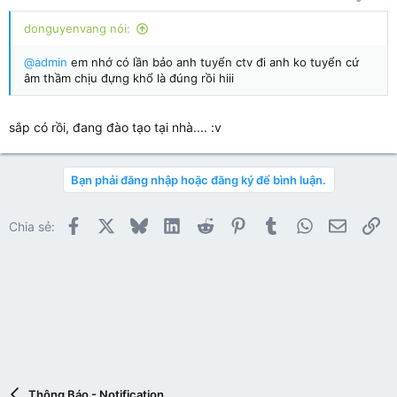
s
:
donguyenvang nói:
@admin
em nhớ có lần bảo anh tuyển ctv đi anh ko tuyển cứ
âm thầm chịu đựng khổ là đúng rồi hiii
sắp có rồi, đang đào tạo tại nhà.... :v
Bạn phải đăng nhập hoặc đăng ký để bình luận.
Facebook
X
Bluesky
LinkedIn
Reddit
Pinterest
Tumblr
WhatsApp
Email
Li
Chia sẻ:
Thông Báo - Notification