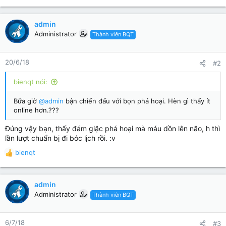
e
a
c
admin
t
Administrator
Thành viên BQT
i
o
n
20/6/18
#2
s
:
bienqt nói:
Bữa giờ
@admin
bận chiến đấu với bọn phá hoại. Hèn gì thấy ít
online hơn.???
Đúng vậy bạn, thấy đám giặc phá hoại mà máu dồn lên não, h thì
lần lượt chuẩn bị đi bóc lịch rồi. :v
bienqt
R
e
a
c
admin
t
Administrator
Thành viên BQT
i
o
n
6/7/18
#3