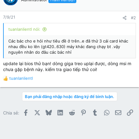
Thành viên BQT
i
o
n
7/9/21
#2
s
:
tuanlanlientl nói:
Các bác cho e hỏi như tiêu đề ở trên..e đã thử 3 cái card khác
nhau đều ko lên (gt420..630) máy khác đang chạy bt .vậy
nguyên nhân do đâu các bác nhỉ
update lại bios thử bạn! dòng giga treo uplại được, dòng msi m
chưa gặp bệnh này. kiểm tra giao tiếp thử coi!
tuanlanlientl
R
e
a
Bạn phải đăng nhập hoặc đăng ký để bình luận.
c
t
i
Facebook
X
Bluesky
LinkedIn
Reddit
Pinterest
Tumblr
WhatsApp
Email
Li
Chia sẻ:
o
n
s
: