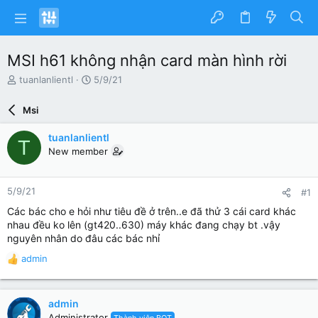
MSI h61 không nhận card màn hình rời
N
N
tuanlanlientl
5/9/21
g
g
ư
à
Msi
ờ
y
i
g
tuanlanlientl
T
k
ử
New member
h
i
ở
i
5/9/21
#1
t
ạ
Các bác cho e hỏi như tiêu đề ở trên..e đã thử 3 cái card khác
o
nhau đều ko lên (gt420..630) máy khác đang chạy bt .vậy
nguyên nhân do đâu các bác nhỉ
admin
R
e
a
c
admin
t
Administrator