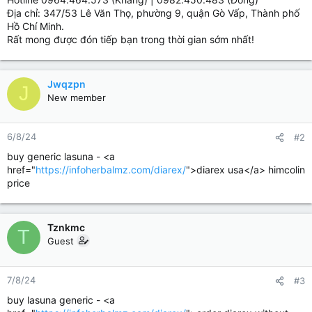
Địa chỉ: 347/53 Lê Văn Thọ, phường 9, quận Gò Vấp, Thành phố
Hồ Chí Minh.
Rất mong được đón tiếp bạn trong thời gian sớm nhất!
Jwqzpn
J
New member
6/8/24
#2
buy generic lasuna - <a
href="
https://infoherbalmz.com/diarex/
">diarex usa</a> himcolin
price
Tznkmc
T
Guest
7/8/24
#3
buy lasuna generic - <a