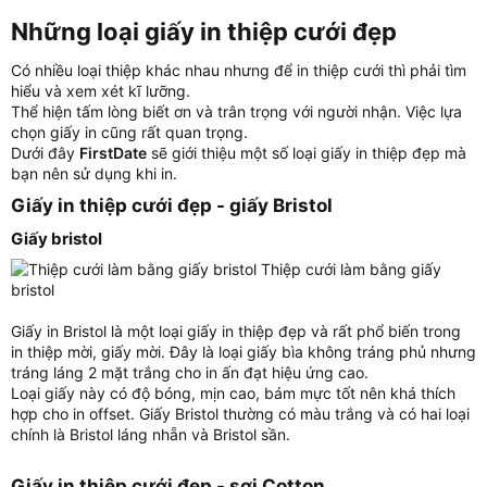
Những loại giấy in thiệp cưới đẹp​
Có nhiều loại thiệp khác nhau nhưng để in thiệp cưới thì phải tìm
hiểu và xem xét kĩ lưỡng.
Thể hiện tấm lòng biết ơn và trân trọng với người nhận. Việc lựa
chọn giấy in cũng rất quan trọng.
Dưới đây
FirstDate
sẽ giới thiệu một số loại giấy in thiệp đẹp mà
bạn nên sử dụng khi in.
Giấy in thiệp cưới đẹp - giấy Bristol​
Giấy bristol​
Thiệp cưới làm bằng giấy
bristol
Giấy in Bristol là một loại giấy in thiệp đẹp và rất phổ biến trong
in thiệp mời, giấy mời. Đây là loại giấy bìa không tráng phủ nhưng
tráng láng 2 mặt trắng cho in ấn đạt hiệu ứng cao.
Loại giấy này có độ bóng, mịn cao, bám mực tốt nên khá thích
hợp cho in offset. Giấy Bristol thường có màu trắng và có hai loại
chính là Bristol láng nhẵn và Bristol sần.
Giấy in thiệp cưới đẹp - sợi Cotton​