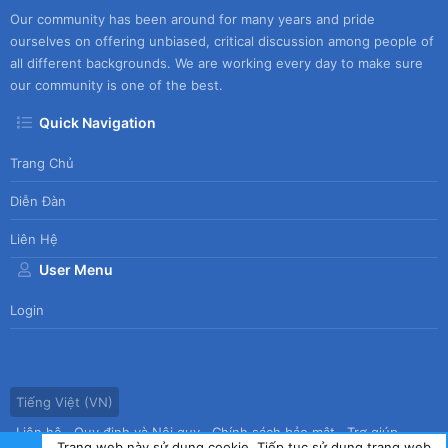
Our community has been around for many years and pride
ourselves on offering unbiased, critical discussion among people of
all different backgrounds. We are working every day to make sure
our community is one of the best.
Quick Navigation
Trang Chủ
Diễn Đàn
Liên Hệ
User Menu
Login
Tiếng Việt (VN)
Liên hệ
Quy định và Nội quy
Chính sách bảo mật
Trợ giúp
Trang web này sử dụng cookie. Tiếp tục sử dụng trang web