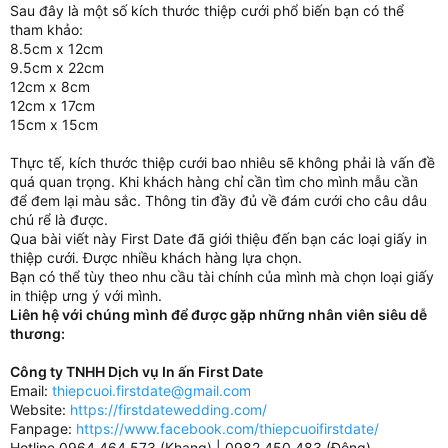
Sau đây là một số kích thước thiệp cưới phổ biến bạn có thể
tham khảo:
8.5cm x 12cm
9.5cm x 22cm
12cm x 8cm
12cm x 17cm
15cm x 15cm
Thực tế, kích thước thiệp cưới bao nhiêu sẽ không phải là vấn đề
quá quan trọng. Khi khách hàng chỉ cần tìm cho mình mẫu cần
để đem lại màu sắc. Thông tin đầy đủ về đám cưới cho câu dâu
chú rể là được.
Qua bài viết này First Date đã giới thiệu đến bạn các loại giấy in
thiệp cưới. Được nhiều khách hàng lựa chọn.
Bạn có thể tùy theo nhu cầu tài chính của mình mà chọn loại giấy
in thiệp ưng ý với mình.
Liên hệ với chúng mình để được gặp những nhân viên siêu dễ
thương:
Công ty TNHH Dịch vụ In ấn First Date
Email:
thiepcuoi.firstdate@gmail.com
Website:
https://firstdatewedding.com/
Fanpage:
https://www.facebook.com/thiepcuoifirstdate/
Hotline 0964.464.573 (Khang) | 0982.450.483 (Đông)