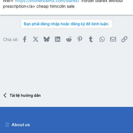
href="
https://infoherbalmz.com/diarex/
">order diarex without
prescription</a> cheap himcolin sale
Bạn phải đăng nhập hoặc đăng ký để bình luận.
Facebook
X
Bluesky
LinkedIn
Reddit
Pinterest
Tumblr
WhatsApp
Email
Li
Chia sẻ:
Tài liệ hướng dẫn
About us