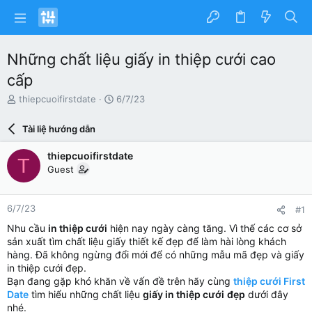
Những chất liệu giấy in thiệp cưới cao
cấp
N
N
thiepcuoifirstdate
6/7/23
g
g
ư
à
Tài liệ hướng dẫn
ờ
y
i
g
thiepcuoifirstdate
T
k
ử
Guest
h
i
ở
i
6/7/23
#1
t
ạ
Nhu cầu
in thiệp cưới
hiện nay ngày càng tăng. Vì thế các cơ sở
o
sản xuất tìm chất liệu giấy thiết kế đẹp để làm hài lòng khách
hàng. Đã không ngừng đổi mới để có những mẫu mã đẹp và giấy
in thiệp cưới đẹp.
Bạn đang gặp khó khăn về vấn đề trên hãy cùng
thiệp cưới First
Date
tìm hiểu những chất liệu
giấy in thiệp cưới
đẹp
dưới đây
nhé.