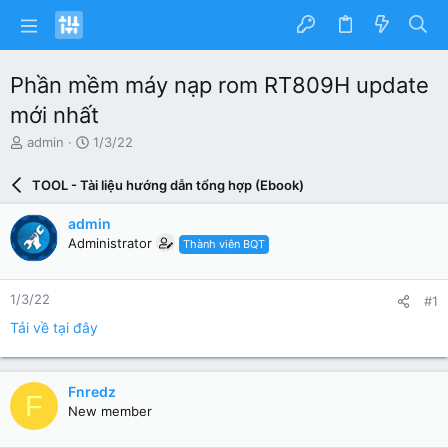
Phần mềm máy nạp rom RT809H update
mới nhất
N
N
admin
1/3/22
g
g
ư
à
TOOL - Tài liệu hướng dẫn tổng hợp (Ebook)
ờ
y
i
g
admin
k
ử
Administrator
Thành viên BQT
h
i
ở
i
1/3/22
#1
t
ạ
Tải về tại đây
o
Fnredz
F
New member