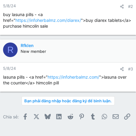
5/8/24
#2
buy lasuna pills - <a
href="
https://infoherbalmz.com/diarex/
">buy diarex tablets</a>
purchase himcolin sale
Rfklen
R
New member
5/8/24
#3
lasuna pills - <a href="
https://infoherbalmz.com/
">lasuna over
the counter</a> himcolin pill
Bạn phải đăng nhập hoặc đăng ký để bình luận.
Facebook
X
Bluesky
LinkedIn
Reddit
Pinterest
Tumblr
WhatsApp
Email
Li
Chia sẻ: