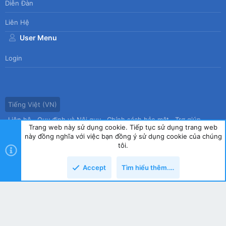
Diễn Đàn
Liên Hệ
User Menu
Login
Tiếng Việt (VN)
Liên hệ
Quy định và Nội quy
Chính sách bảo mật
Trợ giúp
Trang web này sử dụng cookie. Tiếp tục sử dụng trang web
Trang chủ
R
này đồng nghĩa với việc bạn đồng ý sử dụng cookie của chúng
S
tôi.
S
®
Community platform by XenForo
© 2010-2026 XenForo Ltd.
|
Style
Accept
Tìm hiểu thêm.…
by ThemeHouse
copyright by Tin học Thế hệ mới
Top
Dưới