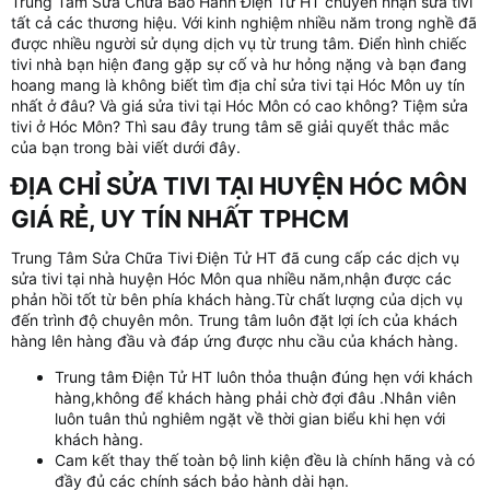
Trung Tâm Sửa Chữa Bảo Hành Điện Tử HT chuyên nhận sửa tivi
tất cả các thương hiệu. Với kinh nghiệm nhiều năm trong nghề đã
được nhiều người sử dụng dịch vụ từ trung tâm. Điển hình chiếc
tivi nhà bạn hiện đang gặp sự cố và hư hỏng nặng và bạn đang
hoang mang là không biết tìm địa chỉ sửa tivi tại Hóc Môn uy tín
nhất ở đâu? Và giá sửa tivi tại Hóc Môn có cao không? Tiệm sửa
tivi ở Hóc Môn? Thì sau đây trung tâm sẽ giải quyết thắc mắc
của bạn trong bài viết dưới đây.
ĐỊA CHỈ SỬA TIVI TẠI HUYỆN HÓC MÔN
GIÁ RẺ, UY TÍN NHẤT TPHCM​
Trung Tâm Sửa Chữa Tivi Điện Tử HT đã cung cấp các dịch vụ
sửa tivi tại nhà huyện Hóc Môn qua nhiều năm,nhận được các
phản hồi tốt từ bên phía khách hàng.Từ chất lượng của dịch vụ
đến trình độ chuyên môn. Trung tâm luôn đặt lợi ích của khách
hàng lên hàng đầu và đáp ứng được nhu cầu của khách hàng.
Trung tâm Điện Tử HT luôn thỏa thuận đúng hẹn với khách
hàng,không để khách hàng phải chờ đợi đâu .Nhân viên
luôn tuân thủ nghiêm ngặt về thời gian biểu khi hẹn với
khách hàng.
Cam kết thay thế toàn bộ linh kiện đều là chính hãng và có
đầy đủ các chính sách bảo hành dài hạn.