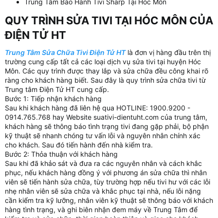
Trung Tâm Bảo Hành Tivi Sharp Tại Hóc Môn
QUY TRÌNH SỬA TIVI TẠI HÓC MÔN CỦA
ĐIỆN TỬ HT​
Trung Tâm Sửa Chữa Tivi Điện Tử HT
là đơn vị hàng đầu trên thị
trường cung cấp tất cả các loại dịch vụ sửa tivi tại huyện Hóc
Môn. Các quy trình được thay lắp và sửa chữa đều công khai rõ
ràng cho khách hàng biết. Sau đây là quy trình sửa chữa tivi từ
Trung tâm Điện Tử HT cung cấp.
Bước 1: Tiếp nhận khách hàng
Sau khi khách hàng đã liên hệ qua HOTLINE: 1900.9200 -
0914.765.768 hay Website suativi-dientuht.com của trung tâm,
khách hàng sẽ thông báo tình trạng tivi đang gặp phải, bộ phận
kỹ thuật sẽ nhanh chóng tư vấn lỗi và nguyên nhân chính xác
cho khách. Sau đó tiến hành đến nhà kiểm tra.
Bước 2: Thỏa thuận với khách hàng
Sau khi đã khảo sát và đưa ra các nguyên nhân và cách khắc
phục, nếu khách hàng đồng ý với phương án sửa chữa thì nhân
viên sẽ tiến hành sửa chữa, tùy trường hợp nếu tivi hư với các lỗi
nhẹ nhân viên sẽ sửa chữa và khắc phục tại nhà, nếu lỗi nặng
cần kiểm tra kỹ lưỡng, nhân viên kỹ thuật sẽ thông báo với khách
hàng tình trạng, và ghi biên nhận đem máy về Trung Tâm để