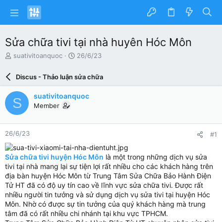
Sửa chữa tivi tại nhà huyên Hóc Môn
N
N
suativitoanquoc
26/6/23
g
g
ư
à
Discus - Thảo luận sửa chữa
ờ
y
i
g
suativitoanquoc
S
k
ử
Member
h
i
ở
i
26/6/23
#1
t
ạ
o
Sửa chữa tivi huyện Hóc Môn
là một trong những dịch vụ sửa
tivi tại nhà mang lại sự tiện lợi rất nhiều cho các khách hàng trên
địa bàn huyện Hóc Môn từ Trung Tâm Sửa Chữa Bảo Hành Điện
Tử HT đã có độ uy tín cao về lĩnh vực sửa chữa tivi. Được rất
nhiều người tin tưởng và sử dụng dịch vụ sửa tivi tại huyện Hóc
Môn. Nhờ có được sự tin tưởng của quý khách hàng mà trung
tâm đã có rất nhiều chi nhánh tại khu vực TPHCM.