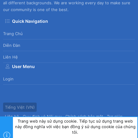
all different backgrounds. We are working every day to make sure
our community is one of the best.
Quick Navigation
Trang Chủ
Diễn Đàn
Liên Hệ
User Menu
Login
Tiếng Việt (VN)
Liên hệ
Quy định và Nội quy
Chính sách bảo mật
Trợ giúp
Trang web này sử dụng cookie. Tiếp tục sử dụng trang web
Trang chủ
R
này đồng nghĩa với việc bạn đồng ý sử dụng cookie của chúng
S
tôi.
S