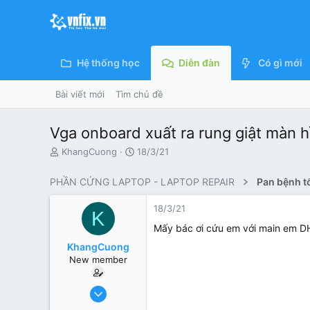
Hệ thống học
Diễn đàn
Có gì mới
Bài viết mới
Tìm chủ đề
Vga onboard xuất ra rung giật màn
N
N
KhangCuong
18/3/21
g
g
ư
à
PHẦN CỨNG LAPTOP - LAPTOP REPAIR
ờ
y
i
g
18/3/21
K
k
ử
h
i
Mấy bác ơi cứu em với main em DH6
ở
KhangCuong
i
New member
t
ạ
o
18/3/21
2