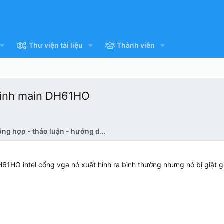
Thư viện tài liệu
Thành viên
 hình main DH61HO
Pan bệnh tổng hợp - thảo luận - hướng dẫn sửa
1HO intel cổng vga nó xuất hình ra bình thường nhưng nó bị giật g