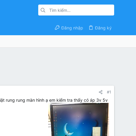
Đăng nhập
Đăng ký
#1
iật rung rung màn hình ạ em kiểm tra thấy có áp 3v 5v