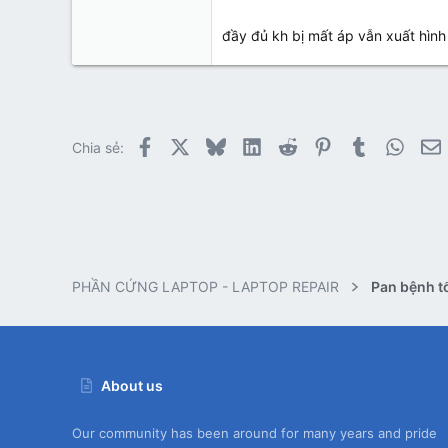
0
đầy đủ kh bị mất áp vẫn xuất hình
1
Facebook
X
Bluesky
LinkedIn
Reddit
Pinterest
Tumblr
Whats
E
Chia sẻ:
PHẦN CỨNG LAPTOP - LAPTOP REPAIR
About us
Our community has been around for many years and pride