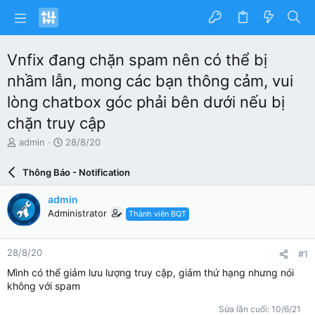
Vnfix đang chặn spam nên có thể bị
nhầm lẫn, mong các bạn thông cảm, vui
lòng chatbox góc phải bên dưới nếu bị
chặn truy cập
N
N
admin
28/8/20
g
g
ư
à
Thông Báo - Notification
ờ
y
i
g
admin
k
ử
Administrator
Thành viên BQT
h
i
ở
i
28/8/20
#1
t
ạ
Mình có thể giảm lưu lượng truy cập, giảm thứ hạng nhưng nói
o
không với spam
Sửa lần cuối:
10/6/21