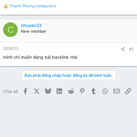
Thanh Phong computers
R
e
a
c
chuyen22
C
t
New member
i
o
n
30/9/23
#2
s
mình chỉ muốn đang bài backlink nhé
:
Bạn phải đăng nhập hoặc đăng ký để bình luận.
Facebook
X
Bluesky
LinkedIn
Reddit
Pinterest
Tumblr
WhatsApp
Email
Li
Chia sẻ: