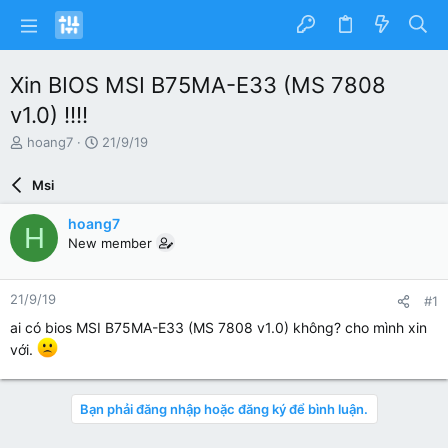
Xin BIOS MSI B75MA-E33 (MS 7808
v1.0) !!!!
N
N
hoang7
21/9/19
g
g
ư
à
Msi
ờ
y
i
g
hoang7
H
k
ử
New member
h
i
ở
i
21/9/19
#1
t
ạ
ai có bios MSI B75MA-E33 (MS 7808 v1.0) không? cho mình xin
o
với.
Bạn phải đăng nhập hoặc đăng ký để bình luận.