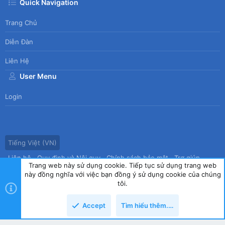
Quick Navigation
Trang Chủ
Diễn Đàn
Liên Hệ
User Menu
Login
Tiếng Việt (VN)
Liên hệ
Quy định và Nội quy
Chính sách bảo mật
Trợ giúp
Trang web này sử dụng cookie. Tiếp tục sử dụng trang web
Trang chủ
R
này đồng nghĩa với việc bạn đồng ý sử dụng cookie của chúng
S
tôi.
S
®
Community platform by XenForo
© 2010-2026 XenForo Ltd.
|
Style
Accept
Tìm hiểu thêm.…
by ThemeHouse
copyright by Tin học Thế hệ mới
Top
Dưới