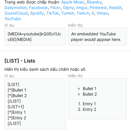
Trang web được chấp thuận:
Apple Music
,
Bluesky
,
Dailymotion
,
Facebook
,
Flickr
,
Giphy
,
Imgur
,
Pinterest
,
Reddit
,
SoundCloud
,
Spotify
,
TikTok
,
Tumblr
,
Twitch
,
X
,
Vimeo
,
YouTube
Ví dụ:
Hiển thị:
[MEDIA=youtube]kQ0Eo1Uc
An embedded YouTube
cEE[/MEDIA]
player would appear here.
[LIST] - Lists
Hiển thị kiểu danh sách dấu chấm hoặc số.
Ví dụ:
Hiển thị:
[LIST]
Bullet 1
[*]Bullet 1
Bullet 2
[*]Bullet 2
[/LIST]
Entry 1
[LIST=1]
Entry 2
[*]Entry 1
[*]Entry 2
[/LIST]