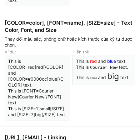
[COLOR=
color
], [FONT=
name
], [SIZE=
size
] - Text
Color, Font, and Size
Thay đổi màu sắc, phông chữ hoặc kích thước của ký tự được
chọn.
Ví dụ:
Hiển thị:
This is
This is
red
and
blue
text.
[COLOR=red]red[/COLOR]
This is
text.
Courier New
and
big
This is
and
text.
[COLOR=#0000cc]blue[/C
small
OLOR] text.
This is [FONT=Courier
New]Courier New[/FONT]
text.
This is [SIZE=1]small[/SIZE]
and [SIZE=7]big[/SIZE] text.
[URL], [EMAIL] - Linking