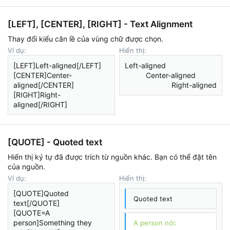
[LEFT], [CENTER], [RIGHT] - Text Alignment
Thay đổi kiểu căn lề của vùng chữ được chọn.
Ví dụ:
Hiển thị:
[LEFT]Left-aligned[/LEFT]
Left-aligned​
[CENTER]Center-
Center-aligned​
aligned[/CENTER]
Right-aligned​
[RIGHT]Right-
aligned[/RIGHT]
[QUOTE] - Quoted text
Hiển thị ký tự đã được trích từ nguồn khác. Bạn có thể đặt tên
của nguồn.
Ví dụ:
Hiển thị:
[QUOTE]Quoted
Quoted text
text[/QUOTE]
[QUOTE=A
person]Something they
A person nói: