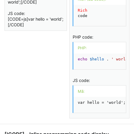
world';[/CODE]
Rich
JS code:
code
[CODE=js]var hello = 'world';
[/CODE]
PHP code:
PHP:
echo
$hello
.
' world'
;
JS code:
Mã:
var hello = 'world';