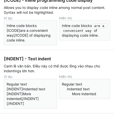
[ICODE] - Inline programming code display
Allows you to display code inline among normal post content.
Syntax will not be highlighted.
Ví dụ:
Hiển thị:
Inline code blocks
Inline code blocks
are a 
[ICODE]are a convenient
of
convenient way
way[/ICODE] of displaying
displaying code inline.
code inline.
[INDENT] - Text indent
Canh lề văn bản. Điều này có thể được lồng vào nhau cho
indentings lớn hơn.
Ví dụ:
Hiển thị:
Regular text
Regular text
[INDENT]Indented text
Indented text
[INDENT]More
More indented​
indented[/INDENT]
[/INDENT]