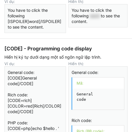
Ví dụ:
Hiển thị:
You have to click the
You have to click the
following
following
word
to see the
[ISPOILER]word[/ISPOILER]
content.
to see the content.
[CODE] - Programming code display
Hiển hị ký tự dưới dạng một số ngôn ngữ lập trình.
Ví dụ:
Hiển thị:
General code:
General code:
[CODE]General
Mã:
code[/CODE]
General

Rich code:
code
[CODE=rich]
[COLOR=red]Rich[/COLOR]
code[/CODE]
Rich code:
PHP code:
[CODE=php]echo $hello . '
Rich (BB code):