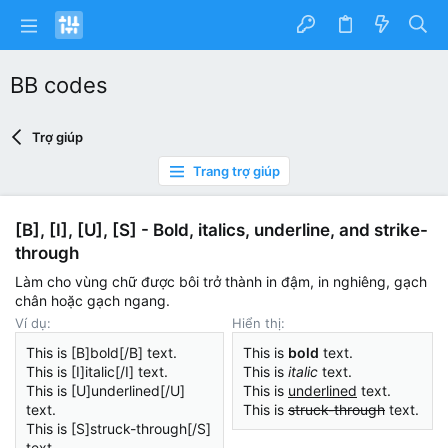
BB codes
Trợ giúp
Trang trợ giúp
[B], [I], [U], [S] - Bold, italics, underline, and strike-
through
Làm cho vùng chữ được bôi trở thành in đậm, in nghiêng, gạch
chân hoặc gạch ngang.
Ví dụ:
Hiển thị:
This is [B]bold[/B] text.
This is
bold
text.
This is [I]italic[/I] text.
This is
italic
text.
This is [U]underlined[/U]
This is
underlined
text.
text.
This is
struck-through
text.
This is [S]struck-through[/S]
text.