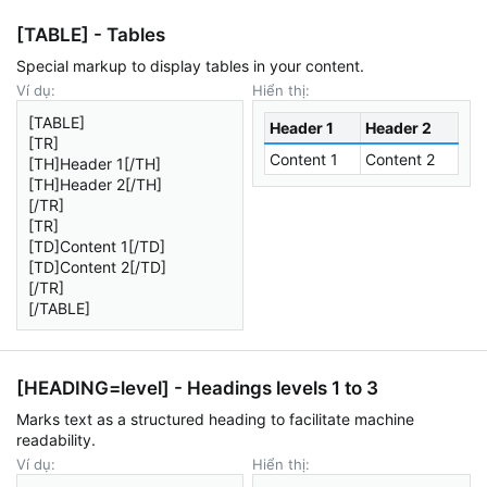
[TABLE] - Tables
Special markup to display tables in your content.
Ví dụ:
Hiển thị:
[TABLE]
Header 1
Header 2
[TR]
Content 1
Content 2
[TH]Header 1[/TH]
[TH]Header 2[/TH]
[/TR]
[TR]
[TD]Content 1[/TD]
[TD]Content 2[/TD]
[/TR]
[/TABLE]
[HEADING=
level
] - Headings levels 1 to 3
Marks text as a structured heading to facilitate machine
readability.
Ví dụ:
Hiển thị: