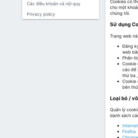
Cookies có th
Các điều khoản và nội quy
cho một khoản
chúng tôi.
Privacy policy
Sử dụng Co
Trang web này
Đăng ký
web bằn
Phân tí
Cookie 
cáo để 
thứ ba 
Cookie 
bên thứ
Loại bỏ / v
Quản lý cooki
danh sách các
Interne
Firefox
Chrome