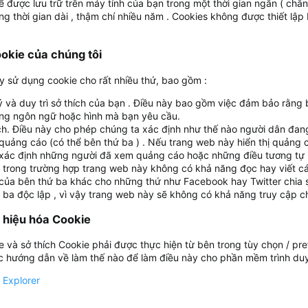
ể được lưu trữ trên máy tính của bạn trong một thời gian ngắn ( chẳ
g thời gian dài , thậm chí nhiều năm . Cookies không được thiết lậ
okie của chúng tôi
 sử dụng cookie cho rất nhiều thứ, bao gồm :
 và duy trì sở thích của bạn . Điều này bao gồm việc đảm bảo rằng 
g ngôn ngữ hoặc hình mà bạn yêu cầu.
ch. Điều này cho phép chúng ta xác định như thế nào người dân đang
quảng cáo (có thể bên thứ ba ) . Nếu trang web này hiển thị quảng c
xác định những người đã xem quảng cáo hoặc những điều tương tự .
, trong trường hợp trang web này không có khả năng đọc hay viết các
của bên thứ ba khác cho những thứ như Facebook hay Twitter chia s
 ba độc lập , vì vậy trang web này sẽ không có khả năng truy cập c
ô hiệu hóa Cookie
e và sở thích Cookie phải được thực hiện từ bên trong tùy chọn / pre
 hướng dẫn về làm thế nào để làm điều này cho phần mềm trình duy
t Explorer