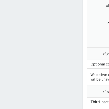
xf
xf_v
Optional c
We deliver 
will be unav
xf_
Third-part