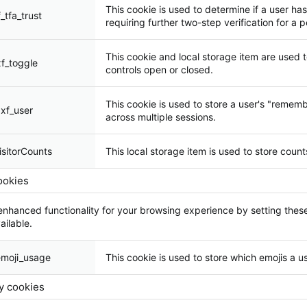
This cookie is used to determine if a user has
_tfa_trust
requiring further two-step verification for a p
This cookie and local storage item are used t
xf_toggle
controls open or closed.
This cookie is used to store a user's "rememb
xf_user
across multiple sessions.
isitorCounts
This local storage item is used to store coun
ookies
enhanced functionality for your browsing experience by setting these
ailable.
emoji_usage
This cookie is used to store which emojis a
y cookies