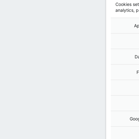
Cookies set
analytics, 
Ap
Da
F
Goog