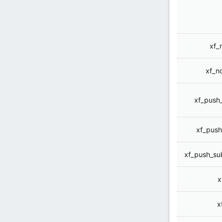
xf_
xf_n
xf_push_
xf_push
xf_push_su
x
x