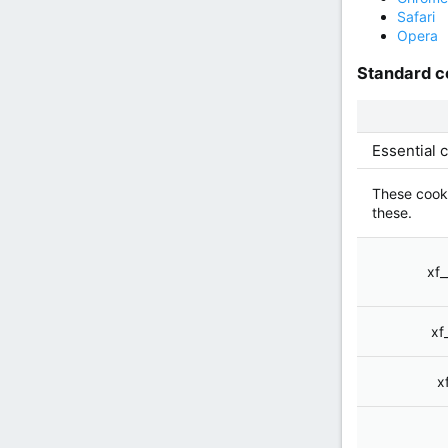
Safari
Opera
Standard c
Essential 
These cooki
these.
xf_
xf
x