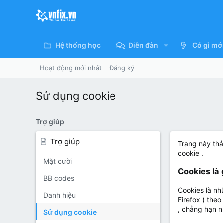
Hệ thống học
Diễn đàn
Có gì mớ
Hoạt động mới nhất
Đăng ký
Sử dụng cookie
Trợ giúp
Trợ giúp
Trang này thả
cookie .
Mặt cười
Cookies là 
BB codes
Cookies là nh
Danh hiệu
Firefox ) th
, chẳng hạn n
Sử dụng cookie