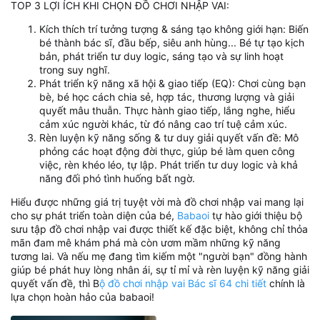
TOP 3 LỢI ÍCH KHI CHỌN ĐỒ CHƠI NHẬP VAI:
Kích thích trí tưởng tượng & sáng tạo không giới hạn: Biến
bé thành bác sĩ, đầu bếp, siêu anh hùng... Bé tự tạo kịch
bản, phát triển tư duy logic, sáng tạo và sự linh hoạt
trong suy nghĩ.
Phát triển kỹ năng xã hội & giao tiếp (EQ): Chơi cùng bạn
bè, bé học cách chia sẻ, hợp tác, thương lượng và giải
quyết mâu thuẫn. Thực hành giao tiếp, lắng nghe, hiểu
cảm xúc người khác, từ đó nâng cao trí tuệ cảm xúc.
Rèn luyện kỹ năng sống & tư duy giải quyết vấn đề: Mô
phỏng các hoạt động đời thực, giúp bé làm quen công
việc, rèn khéo léo, tự lập. Phát triển tư duy logic và khả
năng đối phó tình huống bất ngờ.
Hiểu được những giá trị tuyệt vời mà đồ chơi nhập vai mang lại
cho sự phát triển toàn diện của bé,
Babaoi
tự hào giới thiệu bộ
sưu tập đồ chơi nhập vai được thiết kế đặc biệt, không chỉ thỏa
mãn đam mê khám phá mà còn ươm mầm những kỹ năng
tương lai. Và nếu mẹ đang tìm kiếm một "người bạn" đồng hành
giúp bé phát huy lòng nhân ái, sự tỉ mỉ và rèn luyện kỹ năng giải
quyết vấn đề, thì B
ộ đồ chơi nhập vai Bác sĩ 64 chi tiết
chính là
lựa chọn hoàn hảo của babaoi!