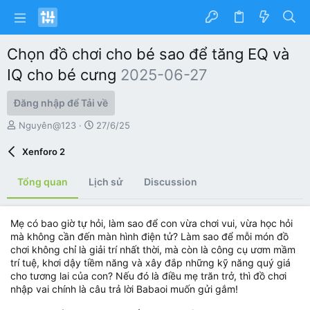
Chọn đồ chơi cho bé sao để tăng EQ và
IQ cho bé cưng
2025-06-27
Đăng nhập để Tải về
T
C
Nguyên@123
27/6/25
á
r
c
e
Xenforo 2
g
a
i
t
Tổng quan
Lịch sử
Discussion
ả
i
o
n
Mẹ có bao giờ tự hỏi, làm sao để con vừa chơi vui, vừa học hỏi
d
mà không cần đến màn hình điện tử? Làm sao để mỗi món đồ
a
chơi không chỉ là giải trí nhất thời, mà còn là công cụ ươm mầm
t
e
trí tuệ, khơi dậy tiềm năng và xây đắp những kỹ năng quý giá
cho tương lai của con? Nếu đó là điều mẹ trăn trở, thì đồ chơi
nhập vai chính là câu trả lời Babaoi muốn gửi gắm!