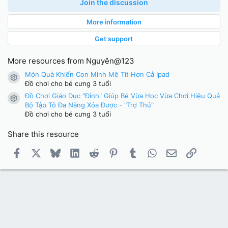
0
Join the discussion
s
t
More information
a
r
(
Get support
s
)
More resources from Nguyên@123
Món Quà Khiến Con Mình Mê Tít Hơn Cả Ipad
Resource icon
Đồ chơi cho bé cưng 3 tuổi
Đồ Chơi Giáo Dục "Đỉnh" Giúp Bé Vừa Học Vừa Chơi Hiệu Quả
Resource icon
Bộ Tập Tô Đa Năng Xóa Được - "Trợ Thủ"
Đồ chơi cho bé cưng 3 tuổi
Share this resource
Facebook
X
Bluesky
LinkedIn
Reddit
Pinterest
Tumblr
WhatsApp
Email
Link