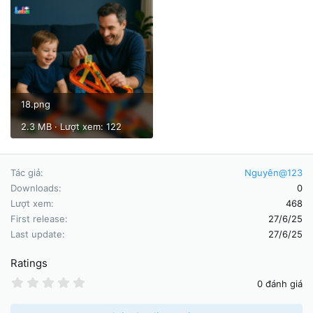
18.png
2.3 MB · Lượt xem: 122
Tác giả
Nguyên@123
Downloads
0
Lượt xem
468
First release
27/6/25
Last update
27/6/25
Ratings
0
0 đánh giá
.
0