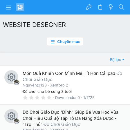
WEBSITE DESEGNER
Chuyên mục
Bộ lọc
Món Quà Khiến Con Mình Mê Tít Hơn Cả Ipad
Đồ
Chơi Giáo Dục
R
Nguyên@123
Xenforo 2
Đồ chơi cho bé cưng 3 tuổi
e
0
Downloads
0
1/7/25
.
s
0
0
o
Đồ Chơi Giáo Dục "Đỉnh" Giúp Bé Vừa Học Vừa
s
t
Chơi Hiệu Quả Bộ Tập Tô Đa Năng Xóa Được -
ur
a
R
"Trợ Thủ"
Đồ Chơi Giáo Dục
r
c
(