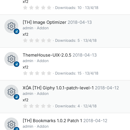
(
xf2
e
c
s
n
0
Downloads
10
13/4/18
)
.
s
e
0
0
o
ic
[TH] Image Optimizer
2018-04-13
s
t
admin
Addon
ur
o
a
R
xf2
r
c
n
(
0
Downloads
5
13/4/18
e
s
.
e
)
0
s
0
ic
ThemeHouse-UIX-2.0.5
2018-04-13
s
o
t
admin
Addon
o
a
R
xf2
ur
r
n
(
0
Downloads
15
13/4/18
e
c
s
.
)
0
s
e
0
XÓA [TH] Giphy 1.0.1-patch-level-1
2018-04-12
s
o
ic
t
admin
Addon
a
R
xf2
ur
o
r
(
0
Downloads
4
12/4/18
e
c
s
n
.
)
0
s
e
0
[TH] Bookmarks 1.0.2 Patch 1
2018-04-12
s
o
ic
t
admin
Addon
a