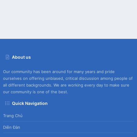
a
ur
o
r
(
c
s
n
)
e
ic
o
n
About us
Our community has been around for many years and pride
ourselves on offering unbiased, critical discussion among people of
all different backgrounds. We are working every day to make sure
our community is one of the best.
Quick Navigation
Trang Chủ
Diễn Đàn