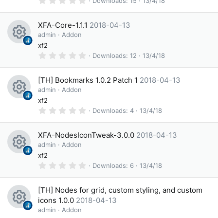
Downloads
15
13/4/18
e
s
.
e
)
0
s
0
ic
XFA-Core-1.1.1
2018-04-13
s
o
t
admin
Addon
o
a
R
xf2
ur
r
n
(
0
Downloads
12
13/4/18
e
c
s
.
)
0
s
e
0
[TH] Bookmarks 1.0.2 Patch 1
2018-04-13
s
o
ic
t
admin
Addon
a
R
xf2
ur
o
r
(
0
Downloads
4
13/4/18
e
c
s
n
.
)
0
s
e
0
XFA-NodesIconTweak-3.0.0
2018-04-13
s
o
ic
t
admin
Addon
a
R
xf2
ur
o
r
(
0
Downloads
6
13/4/18
e
c
s
n
.
)
0
s
e
0
[TH] Nodes for grid, custom styling, and custom
s
o
ic
t
icons 1.0.0
2018-04-13
a
R
admin
Addon
ur
o
r