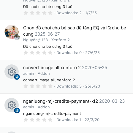
Nguyên@123
Xenforo 2
e
s
e
Đồ chơi cho bé cưng 3 tuổi
)
s
0
Downloads
2
1/7/25
ic
.
o
0
o
0
Chọn đồ chơi cho bé sao để tăng EQ và IQ cho bé
ur
s
n
t
cưng
2025-06-27
c
a
Nguyên@123
Xenforo 2
r
e
(
Đồ chơi cho bé cưng 3 tuổi
s
0
Downloads
0
27/6/25
ic
)
.
0
o
0
convert image all xenforo 2
2020-05-25
s
n
t
admin
Addon
a
R
convert image all, xenforo 2
r
(
0
Downloads
3
25/5/20
e
s
.
)
0
s
0
nganluong-mj-credits-payment-xf2
2020-03-23
s
o
t
admin
Addon
a
R
nganluong-mj-credits-payment
ur
r
(
0
Downloads
1
23/3/20
e
c
s
.
)
0
s
0