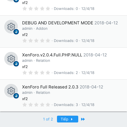
R
xf2
ur
o
r
(
0
Downloads
0
12/4/18
e
c
s
n
.
)
0
s
e
0
DEBUG AND DEVELOPMENT MODE
2018-04-12
s
o
ic
t
admin
Addon
a
R
xf2
ur
o
r
(
0
Downloads
0
12/4/18
e
c
s
n
.
)
0
s
e
0
XenForo.v2.0.4.Full.PHP.NULL
2018-04-12
s
o
ic
t
admin
Relation
a
R
xf2
ur
o
r
(
0
Downloads
2
12/4/18
e
c
s
n
.
)
0
s
e
0
XenForo Full Released 2.0.3
2018-04-12
s
o
ic
t
admin
Relation
a
R
xf2
ur
o
r
(
0
Downloads
3
12/4/18
e
c
s
n
.
)
0
s
e
0
Last
1 of 2
Tiếp
s
o
ic
t