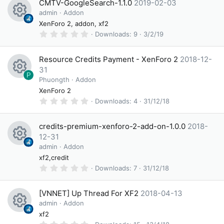
e
CMTV-GoogleSearch-1.1.0
2019-02-03
s
o
ic
t
admin
Addon
a
R
XenForo 2, addon, xf2
ur
o
r
(
0
Downloads
9
3/2/19
e
c
s
n
.
)
0
s
e
0
Resource Credits Payment - XenForo 2
2018-12-
s
o
ic
t
31
a
P
R
Phuongth
Addon
ur
o
r
(
XenForo 2
e
c
s
n
0
Downloads
4
31/12/18
)
.
s
e
0
0
o
ic
credits-premium-xenforo-2-add-on-1.0.0
2018-
s
t
12-31
ur
o
a
R
admin
Addon
r
c
n
(
xf2,credit
e
s
e
0
Downloads
7
31/12/18
)
.
s
ic
0
0
o
[VNNET] Up Thread For XF2
2018-04-13
o
s
t
admin
Addon
ur
a
n
R
xf2
r
c
(
0