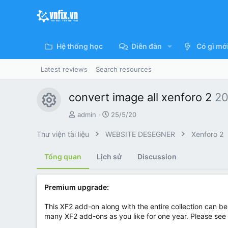
Hệ thống học
Diễn đàn
Có gì mớ
Latest reviews
Search resources
convert image all xenforo 2
20
Resource icon
T
C
admin
25/5/20
á
r
c
e
Thư viện tài liệu
WEBSITE DESEGNER
Xenforo 2
g
a
i
t
Tổng quan
Lịch sử
Discussion
ả
i
o
n
Premium upgrade:
d
a
t
This XF2 add-on along with the entire collection can 
e
many XF2 add-ons as you like for one year. Please see t