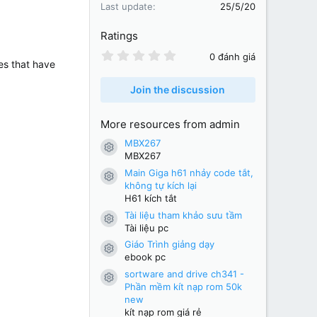
Last update
25/5/20
Ratings
0
0 đánh giá
es that have
.
0
0
Join the discussion
s
t
a
More resources from admin
r
(
MBX267
Resource icon
s
MBX267
)
Main Giga h61 nhảy code tắt,
Resource icon
không tự kích lại
H61 kích tắt
Tài liệu tham khảo sưu tầm
Resource icon
Tài liệu pc
Giáo Trình giảng dạy
Resource icon
ebook pc
sortware and drive ch341 -
Resource icon
Phần mềm kít nạp rom 50k
new
kít nạp rom giá rẻ