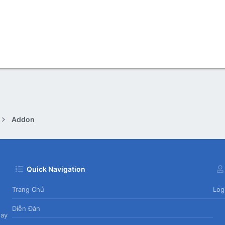
Addon
Quick Navigation
Trang Chủ
Log
Diễn Đàn
day