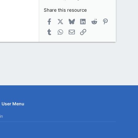
Share this resource
Facebook
X
Bluesky
LinkedIn
Reddit
Pinterest
Tumblr
WhatsApp
Email
Link
User Menu
in