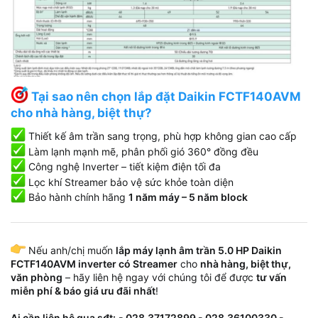
Tại sao nên chọn lắp đặt Daikin FCTF140AVM
cho nhà hàng, biệt thự?
Thiết kế âm trần sang trọng, phù hợp không gian cao cấp
Làm lạnh mạnh mẽ, phân phối gió 360° đồng đều
Công nghệ Inverter – tiết kiệm điện tối đa
Lọc khí Streamer bảo vệ sức khỏe toàn diện
Bảo hành chính hãng
1 năm máy – 5 năm block
Nếu anh/chị muốn
lắp máy lạnh âm trần 5.0 HP Daikin
FCTF140AVM inverter có Streamer
cho
nhà hàng, biệt thự,
văn phòng
– hãy liên hệ ngay với chúng tôi để được
tư vấn
miễn phí & báo giá ưu đãi nhất
!
Ai cần liên hệ qua sđt:
- 028.37172899 - 028.36100330 -