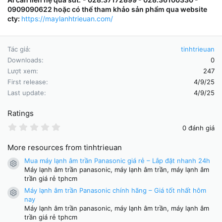
0909090622 hoặc có thể tham khảo sản phẩm qua website
cty:
https://maylanhtrieuan.com/
Tác giả
tinhtrieuan
Downloads
0
Lượt xem
247
First release
4/9/25
Last update
4/9/25
Ratings
0
0 đánh giá
.
0
More resources from tinhtrieuan
0
s
Mua máy lạnh âm trần Panasonic giá rẻ – Lắp đặt nhanh 24h
t
Resource icon
Máy lạnh âm trần panasonic, máy lạnh âm trần, máy lạnh âm
a
r
trần giá rẻ tphcm
(
Máy lạnh âm trần Panasonic chính hãng – Giá tốt nhất hôm
s
Resource icon
nay
)
Máy lạnh âm trần panasonic, máy lạnh âm trần, máy lạnh âm
trần giá rẻ tphcm