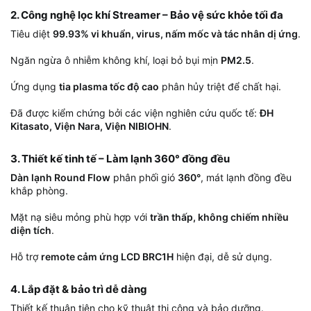
2. Công nghệ lọc khí Streamer – Bảo vệ sức khỏe tối đa​
Tiêu diệt
99.93% vi khuẩn, virus, nấm mốc và tác nhân dị ứng
.
Ngăn ngừa ô nhiễm không khí, loại bỏ bụi mịn
PM2.5
.
Ứng dụng
tia plasma tốc độ cao
phân hủy triệt để chất hại.
Đã được kiểm chứng bởi các viện nghiên cứu quốc tế:
ĐH
Kitasato, Viện Nara, Viện NIBIOHN
.
3. Thiết kế tinh tế – Làm lạnh 360° đồng đều​
Dàn lạnh Round Flow
phân phối gió
360°
, mát lạnh đồng đều
khắp phòng.
Mặt nạ siêu mỏng phù hợp với
trần thấp, không chiếm nhiều
diện tích
.
Hỗ trợ
remote cảm ứng LCD BRC1H
hiện đại, dễ sử dụng.
4. Lắp đặt & bảo trì dễ dàng​
Thiết kế thuận tiện cho kỹ thuật thi công và bảo dưỡng.