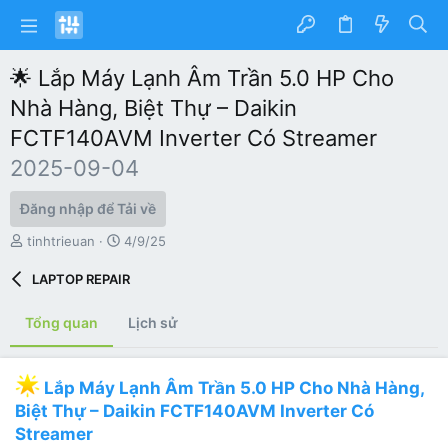
🌟 Lắp Máy Lạnh Âm Trần 5.0 HP Cho
Nhà Hàng, Biệt Thự – Daikin
FCTF140AVM Inverter Có Streamer
2025-09-04
Đăng nhập để Tải về
T
C
tinhtrieuan
4/9/25
á
r
c
e
LAPTOP REPAIR
g
a
i
t
Tổng quan
Lịch sử
ả
i
o
n
d
Lắp Máy Lạnh Âm Trần 5.0 HP Cho Nhà Hàng,
a
Biệt Thự – Daikin FCTF140AVM Inverter Có
t
Streamer
e