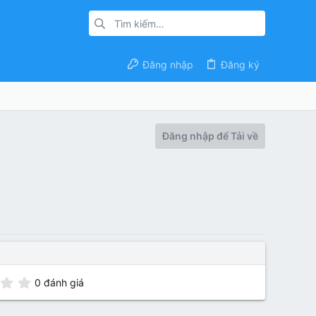
Đăng nhập
Đăng ký
Đăng nhập để Tải về
0
0 đánh giá
.
0
0