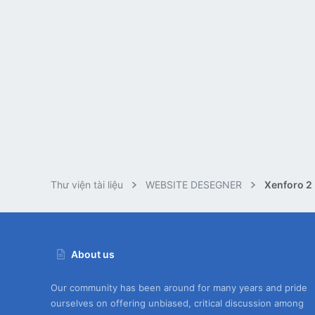
Thư viện tài liệu
WEBSITE DESEGNER
Xenforo 2
About us
Our community has been around for many years and pride
ourselves on offering unbiased, critical discussion among