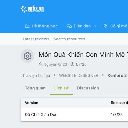
Hệ thống học
Diễn đàn
Có gì mớ
Latest reviews
Search resources
Món Quà Khiến Con Mình Mê T
Resource icon
T
C
Nguyên@123
1/7/25
á
r
c
e
Thư viện tài liệu
WEBSITE DESEGNER
Xenforo 2
g
a
i
t
Tổng quan
Lịch sử
Discussion
ả
i
o
n
Version
Release d
d
a
Đồ Chơi Giáo Dục
1/7/25
t
e