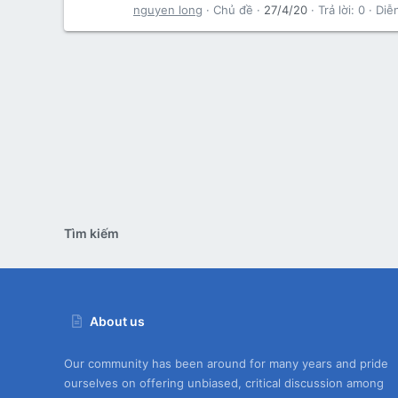
nguyen long
Chủ đề
27/4/20
Trả lời: 0
Diễ
Tìm kiếm
About us
Our community has been around for many years and pride
ourselves on offering unbiased, critical discussion among