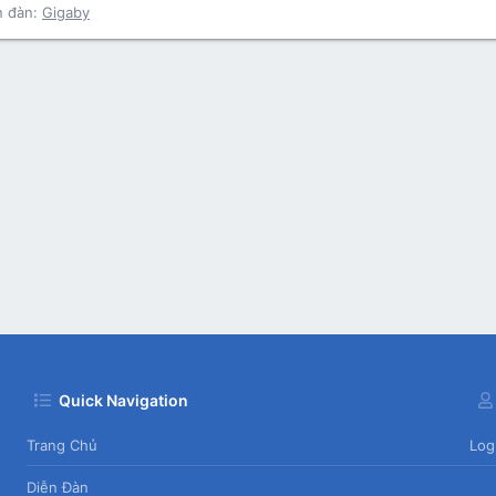
n đàn:
Gigaby
Quick Navigation
Trang Chủ
Log
Diễn Đàn