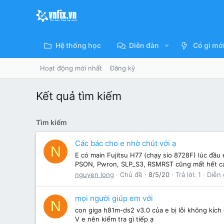
Hệ thống học
Diễn đàn
Có gì mớ
Hoạt động mới nhất
Đăng ký
Kết quả tìm kiếm
Tìm kiếm
Các bác cho e nhờ chút với ạ
N
E có main Fujitsu H77 (chạy sio 8728F) lúc đầu
PSON, Pwron, SLP_S3, RSMRST cũng mất hết cả.
nguyen long
Chủ đề
8/5/20
Trả lời: 1
Diễn
mọi người giúp em với
N
con giga h81m-ds2 v3.0 của e bị lỗi không kích
V e nên kiểm tra gì tiếp ạ