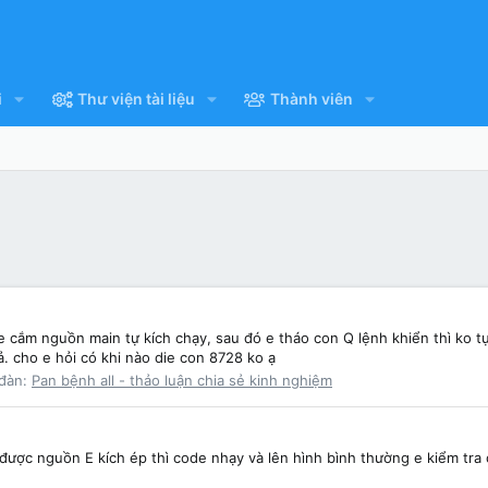
i
Thư viện tài liệu
Thành viên
 e cắm nguồn main tự kích chạy, sau đó e tháo con Q lệnh khiển thì ko t
 cho e hỏi có khi nào die con 8728 ko ạ
 đàn:
Pan bệnh all - thảo luận chia sẻ kinh nghiệm
 được nguồn E kích ép thì code nhạy và lên hình bình thường e kiểm tr