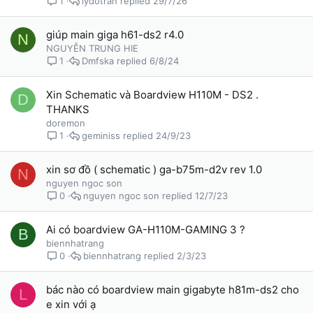
lydotran
29/7/26
1
giúp main giga h61-ds2 r4.0
N
NGUYỄN TRUNG HIE
Dmfska
6/8/24
1
Xin Schematic và Boardview H110M - DS2 .
D
THANKS
doremon
geminiss
24/9/23
1
xin sơ đồ ( schematic ) ga-b75m-d2v rev 1.0
N
nguyen ngoc son
nguyen ngoc son
12/7/23
0
Ai có boardview GA-H110M-GAMING 3 ?
B
biennhatrang
biennhatrang
2/3/23
0
bác nào có boardview main gigabyte h81m-ds2 cho
L
e xin với ạ