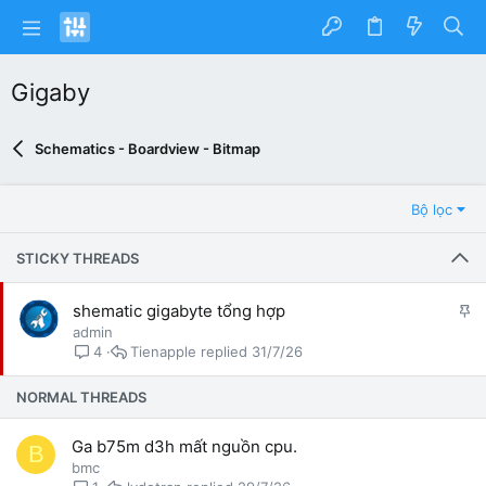
Gigaby
Schematics - Boardview - Bitmap
Bộ lọc
STICKY THREADS
G
shematic gigabyte tổng hợp
h
admin
i
Tienapple
31/7/26
4
m
l
NORMAL THREADS
ạ
i
Ga b75m d3h mất nguồn cpu.
B
bmc