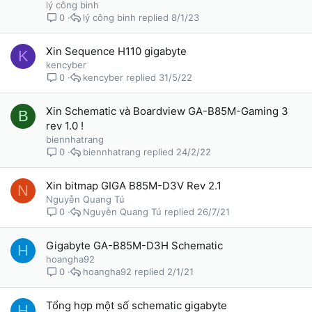
lý công binh
lý công binh
8/1/23
0
Xin Sequence H110 gigabyte
K
kencyber
kencyber
31/5/22
0
Xin Schematic và Boardview GA-B85M-Gaming 3
B
rev 1.0 !
biennhatrang
biennhatrang
24/2/22
0
Xin bitmap GIGA B85M-D3V Rev 2.1
N
Nguyễn Quang Tú
Nguyễn Quang Tú
26/7/21
0
Gigabyte GA-B85M-D3H Schematic
H
hoangha92
hoangha92
2/1/21
0
Tổng hợp một số schematic gigabyte
H