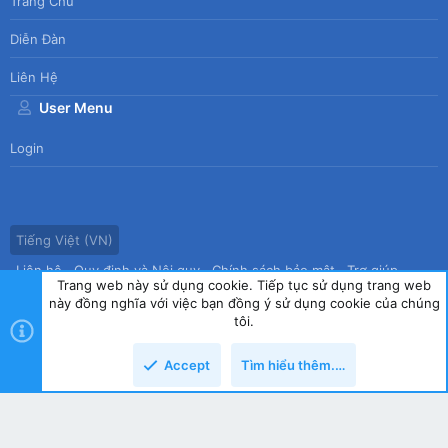
Trang Chủ
Diễn Đàn
Liên Hệ
User Menu
Login
Tiếng Việt (VN)
Liên hệ
Quy định và Nội quy
Chính sách bảo mật
Trợ giúp
Trang web này sử dụng cookie. Tiếp tục sử dụng trang web
Trang chủ
R
này đồng nghĩa với việc bạn đồng ý sử dụng cookie của chúng
S
tôi.
S
®
Community platform by XenForo
© 2010-2026 XenForo Ltd.
|
Style
Accept
Tìm hiểu thêm.…
by ThemeHouse
copyright by Tin học Thế hệ mới
Top
Dưới