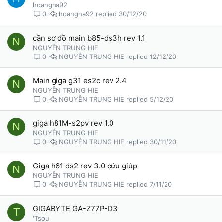
hoangha92
hoangha92
30/12/20
0
cần sơ đồ main b85-ds3h rev 1.1
N
NGUYỄN TRUNG HIE
NGUYỄN TRUNG HIE
12/12/20
0
Main giga g31 es2c rev 2.4
N
NGUYỄN TRUNG HIE
NGUYỄN TRUNG HIE
5/12/20
0
giga h81M-s2pv rev 1.0
N
NGUYỄN TRUNG HIE
NGUYỄN TRUNG HIE
30/11/20
0
Giga h61 ds2 rev 3.0 cứu giúp
N
NGUYỄN TRUNG HIE
NGUYỄN TRUNG HIE
7/11/20
0
GIGABYTE GA-Z77P-D3
T
'Tsou