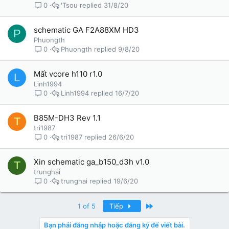
'Tsou
31/8/20
0
schematic GA F2A88XM HD3
P
Phuongth
Phuongth
9/8/20
0
Mất vcore h110 r1.0
L
Linh1994
Linh1994
16/7/20
0
B85M-DH3 Rev 1.1
T
tri1987
tri1987
26/6/20
0
Xin schematic ga_b150_d3h v1.0
T
trunghai
trunghai
19/6/20
0
Last
1 of 5
Tiếp
Bạn phải đăng nhập hoặc đăng ký để viết bài.