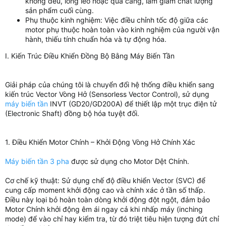
không đều, lỏng lẻo hoặc quá căng, làm giảm chất lượng
sản phẩm cuối cùng.
Phụ thuộc kinh nghiệm: Việc điều chỉnh tốc độ giữa các
motor phụ thuộc hoàn toàn vào kinh nghiệm của người vận
hành, thiếu tính chuẩn hóa và tự động hóa.
I. Kiến Trúc Điều Khiển Đồng Bộ Bằng Máy Biến Tần
Giải pháp của chúng tôi là chuyển đổi hệ thống điều khiển sang
kiến trúc Vector Vòng Hở (Sensorless Vector Control), sử dụng
máy biến tần
INVT (GD20/GD200A) để thiết lập một trục điện tử
(Electronic Shaft) đồng bộ hóa tuyệt đối.
1. Điều Khiển Motor Chính – Khởi Động Vòng Hở Chính Xác
Máy biến tần 3 pha
được sử dụng cho Motor Dệt Chính.
Cơ chế kỹ thuật: Sử dụng chế độ điều khiển Vector (SVC) để
cung cấp moment khởi động cao và chính xác ở tần số thấp.
Điều này loại bỏ hoàn toàn dòng khởi động đột ngột, đảm bảo
Motor Chính khởi động êm ái ngay cả khi nhấp máy (inching
mode) để vào chỉ hay kiểm tra, từ đó triệt tiêu hiện tượng đứt chỉ