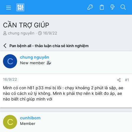
CẦN TRỢ GIÚP
N
N
chung nguyễn
16/9/22
g
g
ư
à
Pan bệnh all - thảo luận chia sẻ kinh nghiệm
ờ
y
i
g
chung nguyễn
C
k
ử
New member
h
i
ở
i
16/9/22
#1
t
ạ
Mình có con h81 p33 msi bị lỗi : chạy khoảng 2 phút là sập, ae
o
nào có cách xử lý không. Mình k phải thợ nên k biết đo áp, ae
nào biết chỉ giúp mình với
cunhibom
C
Member