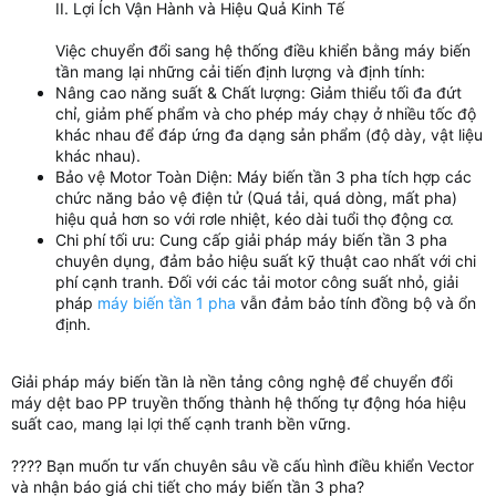
II. Lợi Ích Vận Hành và Hiệu Quả Kinh Tế
Việc chuyển đổi sang hệ thống điều khiển bằng máy biến
tần mang lại những cải tiến định lượng và định tính:
Nâng cao năng suất & Chất lượng: Giảm thiểu tối đa đứt
chỉ, giảm phế phẩm và cho phép máy chạy ở nhiều tốc độ
khác nhau để đáp ứng đa dạng sản phẩm (độ dày, vật liệu
khác nhau).
Bảo vệ Motor Toàn Diện: Máy biến tần 3 pha tích hợp các
chức năng bảo vệ điện tử (Quá tải, quá dòng, mất pha)
hiệu quả hơn so với rơle nhiệt, kéo dài tuổi thọ động cơ.
Chi phí tối ưu: Cung cấp giải pháp máy biến tần 3 pha
chuyên dụng, đảm bảo hiệu suất kỹ thuật cao nhất với chi
phí cạnh tranh. Đối với các tải motor công suất nhỏ, giải
pháp
máy biến tần 1 pha
vẫn đảm bảo tính đồng bộ và ổn
định.
Giải pháp máy biến tần là nền tảng công nghệ để chuyển đổi
máy dệt bao PP truyền thống thành hệ thống tự động hóa hiệu
suất cao, mang lại lợi thế cạnh tranh bền vững.
???? Bạn muốn tư vấn chuyên sâu về cấu hình điều khiển Vector
và nhận báo giá chi tiết cho máy biến tần 3 pha?