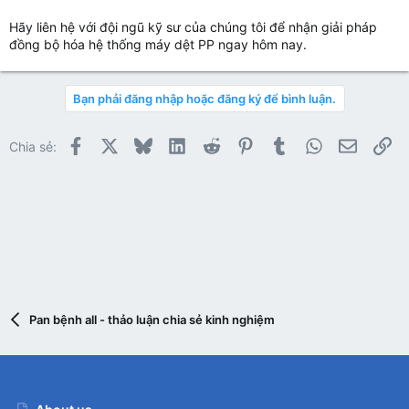
Hãy liên hệ với đội ngũ kỹ sư của chúng tôi để nhận giải pháp
đồng bộ hóa hệ thống máy dệt PP ngay hôm nay.
Bạn phải đăng nhập hoặc đăng ký để bình luận.
Facebook
X
Bluesky
LinkedIn
Reddit
Pinterest
Tumblr
WhatsApp
Email
Li
Chia sẻ:
Pan bệnh all - thảo luận chia sẻ kinh nghiệm