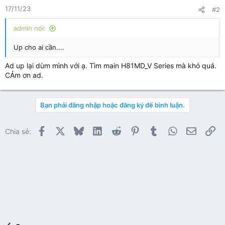
n
17/11/23
#2
s
:
admin nói:
Up cho ai cần....
Ad up lại dùm mình với ạ. Tìm main H81MD_V Series mà khó quá.
CẢm ơn ad.
Bạn phải đăng nhập hoặc đăng ký để bình luận.
Facebook
X
Bluesky
LinkedIn
Reddit
Pinterest
Tumblr
WhatsApp
Email
Li
Chia sẻ: