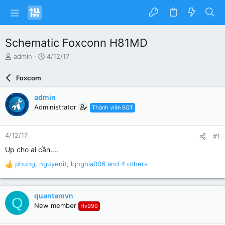
Schematic Foxconn H81MD
N
N
admin
4/12/17
g
g
ư
à
Foxcom
ờ
y
i
g
admin
k
ử
Administrator
Thành viên BQT
h
i
ở
i
4/12/17
#1
t
ạ
Up cho ai cần....
o
phung
,
nguyenit
,
lqnghia006
and 4 others
R
e
a
c
quantamvn
Q
t
New member
Hv990
i
o