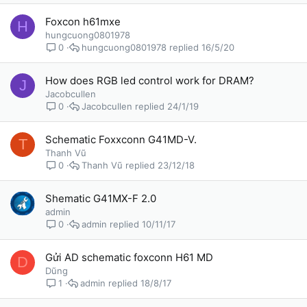
Foxcon h61mxe
H
hungcuong0801978
hungcuong0801978
16/5/20
0
How does RGB led control work for DRAM?
J
Jacobcullen
Jacobcullen
24/1/19
0
Schematic Foxxconn G41MD-V.
T
Thanh Vũ
Thanh Vũ
23/12/18
0
Shematic G41MX-F 2.0
admin
admin
10/11/17
0
Gửi AD schematic foxconn H61 MD
D
Dũng
admin
18/8/17
1