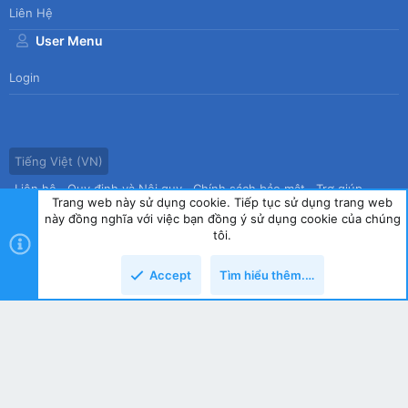
Liên Hệ
User Menu
Login
Tiếng Việt (VN)
Liên hệ
Quy định và Nội quy
Chính sách bảo mật
Trợ giúp
Trang web này sử dụng cookie. Tiếp tục sử dụng trang web
Trang chủ
R
này đồng nghĩa với việc bạn đồng ý sử dụng cookie của chúng
S
tôi.
S
®
Community platform by XenForo
© 2010-2026 XenForo Ltd.
|
Style
Accept
Tìm hiểu thêm.…
by ThemeHouse
copyright by Tin học Thế hệ mới
Top
Dưới