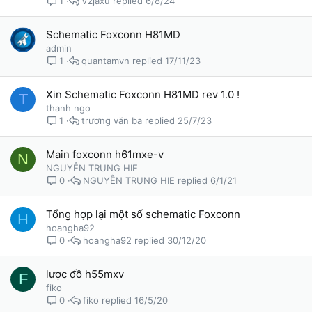
Vzjaxu
6/8/24
1
Schematic Foxconn H81MD
admin
quantamvn
17/11/23
1
Xin Schematic Foxconn H81MD rev 1.0 !
T
thanh ngo
trương văn ba
25/7/23
1
Main foxconn h61mxe-v
N
NGUYỄN TRUNG HIE
NGUYỄN TRUNG HIE
6/1/21
0
Tổng hợp lại một số schematic Foxconn
H
hoangha92
hoangha92
30/12/20
0
lược đồ h55mxv
F
fiko
fiko
16/5/20
0