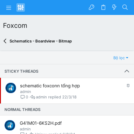
Foxcom
Schematics - Boardview - Bitmap
Bộ lọc
STICKY THREADS
G
schematic foxconn tổng hợp
h
admin
i
admin
22/3/18
0
m
l
NORMAL THREADS
ạ
i
G41M01-6KS2H.pdf
admin