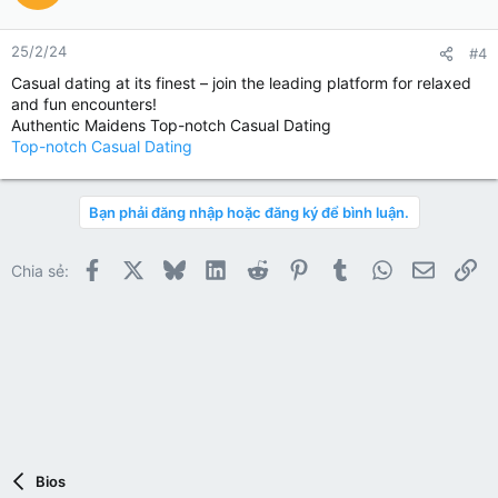
25/2/24
#4
Casual dating at its finest – join the leading platform for relaxed
and fun encounters!
Authentic Maidens Top-notch Сasual Dating
Top-notch Сasual Dating
Bạn phải đăng nhập hoặc đăng ký để bình luận.
Facebook
X
Bluesky
LinkedIn
Reddit
Pinterest
Tumblr
WhatsApp
Email
Li
Chia sẻ:
Bios