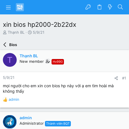
xin bios hp2000-2b22dx
N
N
Thạnh BL
5/9/21
g
g
ư
à
Bios
ờ
y
i
g
Thạnh BL
T
k
ử
New member
Hv990
h
i
ở
i
5/9/21
#1
t
ạ
mọi người cho em xin con bios hp này với ạ em tìm hoài mà
o
không thấy
admin
R
e
a
c
admin
t
Administrator
Thành viên BQT
i