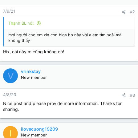
o
n
7/9/21
#2
s
:
Thạnh BL nói:
mọi người cho em xin con bios hp này với ạ em tìm hoài mà
không thấy
Hix, cái này m cũng không có!
vrinkstay
V
New member
4/8/23
#3
Nice post and please provide more information. Thanks for
sharing.
ilovecuong19209
I
New member