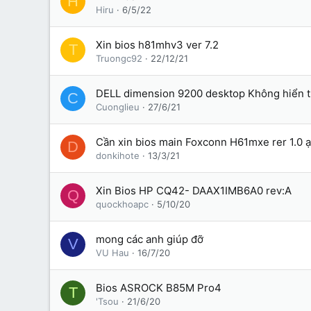
H
Hiru
6/5/22
Xin bios h81mhv3 ver 7.2
T
Truongc92
22/12/21
DELL dimension 9200 desktop Không hiển th
C
Cuonglieu
27/6/21
Cần xin bios main Foxconn H61mxe rer 1.0 ạ
D
donkihote
13/3/21
Xin Bios HP CQ42- DAAX1IMB6A0 rev:A
Q
quockhoapc
5/10/20
mong các anh giúp đỡ
V
VU Hau
16/7/20
Bios ASROCK B85M Pro4
T
'Tsou
21/6/20