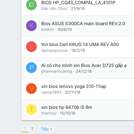
BIOS HP_CQ40_COMPAL_LA_4101P
Đ
Đào Văn Chúc
21/9/19
Bios ASUS S300CA main board REV.2.0
K
kimkim
30/6/19
Xin bios Dell KRUG 14 UMA REV A00
L
laptopquocoai
18/2/19
Ai có cho mình xin Bios Acer D725 gấp ạ
P
phamvanhoanbg
24/12/18
xin bios lenovo yoga 310-11iap
V
vantai1803
20/11/18
xin bios hp 6470b i5 8m
T
thanhsy
15/10/18
1
2
Tiếp