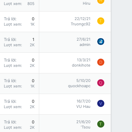
H
Hiru
Lượt xem
805
Trả lời
0
22/12/21
T
Truongc92
Lượt xem
1K
Trả lời
1
27/6/21
admin
Lượt xem
2K
Trả lời
0
13/3/21
D
donkihote
Lượt xem
2K
Trả lời
0
5/10/20
Q
quockhoapc
Lượt xem
1K
Trả lời
0
16/7/20
V
VU Hau
Lượt xem
2K
Trả lời
0
21/6/20
T
'Tsou
Lượt xem
2K