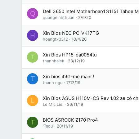
Dell 3650 Intel Motherboard S1151 Tahoe 
Q
quangninhthuan
2/6/20
Xin Bios NEC PC-VK17TG
H
hoangtx0312
10/4/20
Xin Bios HP15-da0054tu
T
thanhhaiek
23/12/19
Xin bios ih61-me main !
T
thanh ngo
7/12/19
Xin Bios ASUS H110M-CS Rev 1.02 ae có ch
L
Le Mic Liel
26/11/19
BIOS ASROCK Z170 Pro4
T
'Tsou
20/11/19