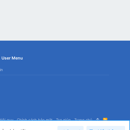
User Menu
in
Nội quy
Chính sách bảo mật
Trợ giúp
Trang chủ
R
S
S