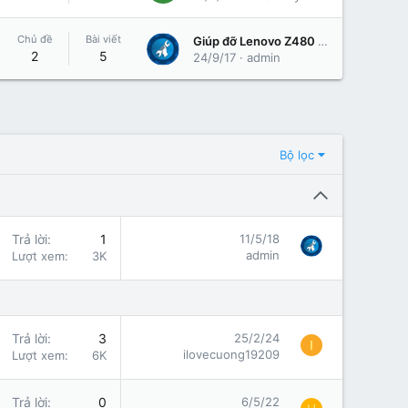
Chủ đề
Bài viết
Giúp đỡ Lenovo Z480 bị Pass Cmoss
2
5
24/9/17
admin
Bộ lọc
Trả lời
1
11/5/18
admin
Lượt xem
3K
Trả lời
3
25/2/24
I
ilovecuong19209
Lượt xem
6K
Trả lời
0
6/5/22