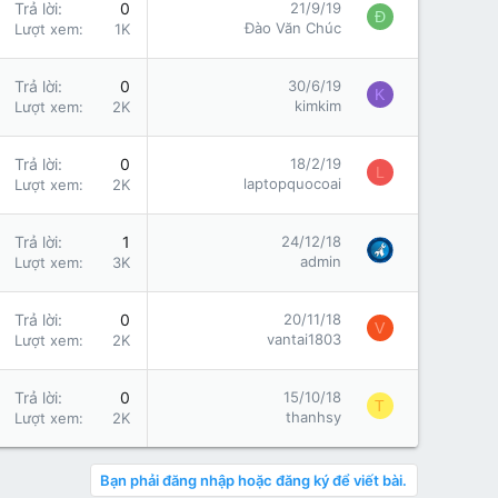
Trả lời
0
21/9/19
Đ
Đào Văn Chúc
Lượt xem
1K
Trả lời
0
30/6/19
K
kimkim
Lượt xem
2K
Trả lời
0
18/2/19
L
laptopquocoai
Lượt xem
2K
Trả lời
1
24/12/18
admin
Lượt xem
3K
Trả lời
0
20/11/18
V
vantai1803
Lượt xem
2K
Trả lời
0
15/10/18
T
thanhsy
Lượt xem
2K
Bạn phải đăng nhập hoặc đăng ký để viết bài.