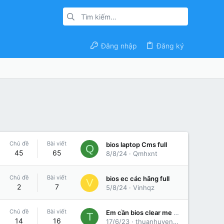
Đăng nhập
Đăng ký
Chủ đề
Bài viết
bios laptop Cms full
Q
45
65
8/8/24
Qmhxnt
Chủ đề
Bài viết
bios ec các hãng full
V
2
7
5/8/24
Vinhqz
Chủ đề
Bài viết
Em cần bios clear me cho dell inspiron 5558 vga rời ạ mã main AAL10 LA-843p máy em chạy 30 phút tự tắt ạ nạp mấy file trên mạng mà ko dc ạ
T
14
16
17/6/23
thuanhuyen89