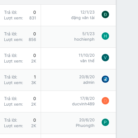
Trả lời
0
12/1/23
Đ
đặng văn tài
Lượt xem
831
Trả lời
0
5/1/23
H
hochienph
Lượt xem
856
Trả lời
0
11/10/20
V
văn thế
Lượt xem
2K
Trả lời
1
20/8/20
admin
Lượt xem
3K
Trả lời
0
17/8/20
D
ducvinh489
Lượt xem
2K
Trả lời
0
20/6/20
P
Phuongth
Lượt xem
2K