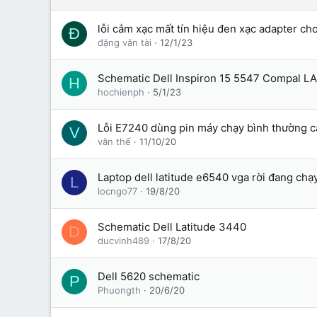
lỗi cắm xạc mất tín hiệu đen xạc adapter ch
Đ
đặng văn tài
12/1/23
Schematic Dell Inspiron 15 5547 Compal 
H
hochienph
5/1/23
Lỗi E7240 dùng pin máy chạy bình thường cắ
V
văn thế
11/10/20
Laptop dell latitude e6540 vga rời đang chạ
L
locngo77
19/8/20
Schematic Dell Latitude 3440
D
ducvinh489
17/8/20
Dell 5620 schematic
P
Phuongth
20/6/20