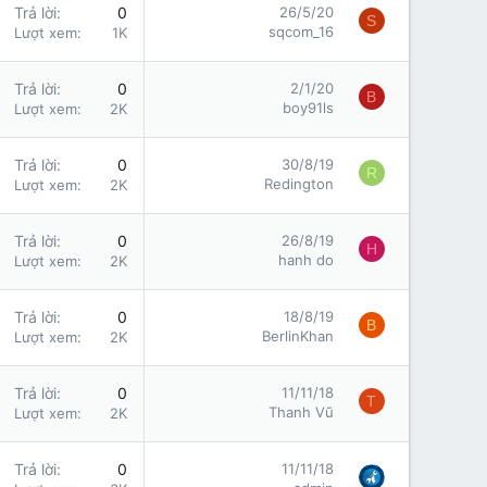
Trả lời
0
26/5/20
S
sqcom_16
Lượt xem
1K
Trả lời
0
2/1/20
B
boy91ls
Lượt xem
2K
Trả lời
0
30/8/19
R
Redington
Lượt xem
2K
Trả lời
0
26/8/19
H
hanh do
Lượt xem
2K
Trả lời
0
18/8/19
B
BerlinKhan
Lượt xem
2K
Trả lời
0
11/11/18
T
Thanh Vũ
Lượt xem
2K
Trả lời
0
11/11/18