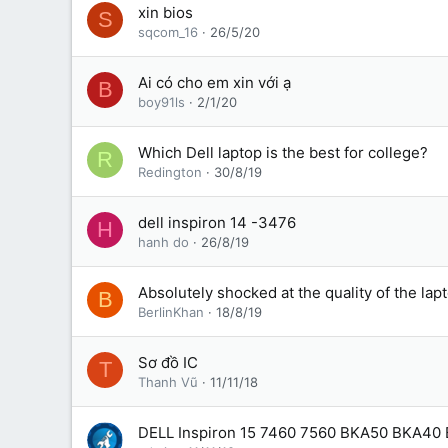
xin bios
S
sqcom_16
26/5/20
Ai có cho em xin với ạ
B
boy91ls
2/1/20
Which Dell laptop is the best for college?
R
Redington
30/8/19
dell inspiron 14 -3476
H
hanh do
26/8/19
Absolutely shocked at the quality of the la
B
BerlinKhan
18/8/19
Sơ đồ IC
T
Thanh Vũ
11/11/18
DELL Inspiron 15 7460 7560 BKA50 BKA40