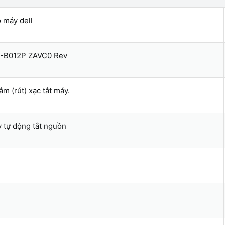
l
ạ
o máy dell
i
LA-B012P ZAVC0 Rev
m (rút) xạc tắt máy.
y tự động tắt nguồn