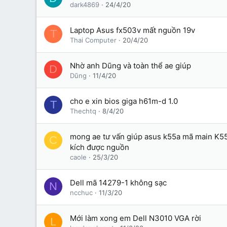
dark4869
24/4/20
Laptop Asus fx503v mất nguồn 19v
T
Thai Computer
20/4/20
Nhờ anh Dũng và toàn thể ae giúp
D
Dũng
11/4/20
cho e xin bios giga h61m-d 1.0
T
Thechtq
8/4/20
mong ae tư vấn giúp asus k55a mã main K55
C
kích được nguồn
caole
25/3/20
Dell mã 14279-1 không sạc
N
ncchuc
11/3/20
Mới làm xong em Dell N3010 VGA rời
L