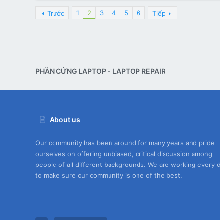
1
2
3
4
5
6
Trước
Tiếp
PHẦN CỨNG LAPTOP - LAPTOP REPAIR
About us
Our community has been around for many years and pride
ourselves on offering unbiased, critical discussion among
people of all different backgrounds. We are working every 
to make sure our community is one of the best.