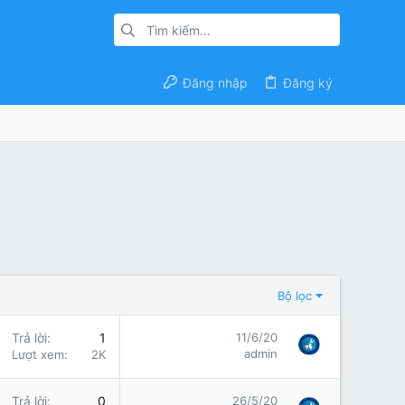
Đăng nhập
Đăng ký
Bộ lọc
Trả lời
1
11/6/20
admin
Lượt xem
2K
Trả lời
0
26/5/20