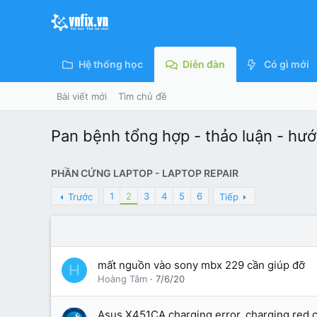
Hệ thống học
Diễn đàn
Có gì mới
Bài viết mới
Tìm chủ đề
Pan bệnh tổng hợp - thảo luận - hư
PHẦN CỨNG LAPTOP - LAPTOP REPAIR
1
2
3
4
5
6
Trước
Tiếp
mất nguồn vào sony mbx 229 cần giúp đỡ
H
Hoàng Tâm
7/6/20
Asus X451CA charging error, charging red cha