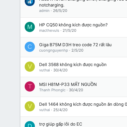
notcharging.
admin
26/5/20
HP CQ50 không kích được nguồn?
M
macthevuls
21/5/20
Giga B75M D3H treo code 72 rất lâu
C
cuongnguyenhp
2/5/20
Dell 3568 không kích được nguồn
V
vuthai
30/4/20
MSI H81M-P33 MẤT NGUỒN
T
Thanh Phonglc
30/4/20
Dell 1464 không kích được nguồn ăn dòng 
V
vuthai
25/4/20
trợ giúp gấp lỗi do EC
D