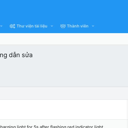
Thư viện tài liệu
Thành viên
ớng dẫn sửa
rging light for 5s after flashing red indicator light