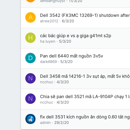
lamdanghuyst
11/3/20
Dell 3542 (FX3MC 13269-1) shutdown after
A
atree2012
6/3/20
các bác giúp e vs ạ giga g41mt s2p
H
ha luyen
5/3/20
Pan dell 6440 mất nguồn 3v5v
D
dark4869
5/3/20
Dell 3458 mã 14216-1 3v sụt áp, mất 5v kh
N
ncchuc
4/3/20
Chia sẽ pan dell 3521 mã LA-9104P chạy 1 l
N
ncchuc
4/3/20
fix dell 3531 kích nguồn ăn dòng 0.60 tắt ng
admin
29/2/20