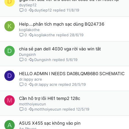
D
duytiep12
duytiep12
11/8/19
0
Help....phân tích mạch sạc dùng BQ24736
K
kogilakothe
kogilakothe
28/6/19
0
chia sẻ pan dell 4030 vga rời vào win tắt
D
Dungsinh
Dungsinh
5/6/19
0
HELLO ADMIN I NEEDS DA0BLQMB6B0 SCHEMATIC
D
dr.lappy acre
dr.lappy acre
26/5/19
0
Cần hỗ trợ lỗi H61 temp2 128c
M
motthoiyeucun
motthoiyeucun
12/5/19
0
ASUS X455 sạc không vào pin
A
An Phuoc