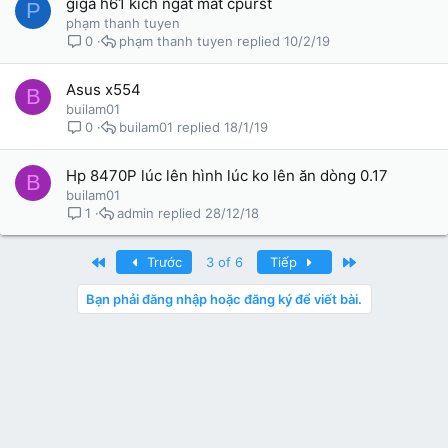
giga h61 kích ngắt mất cpurst
P
phạm thanh tuyen
phạm thanh tuyen
10/2/19
0
Asus x554
B
builam01
builam01
18/1/19
0
Hp 8470P lúc lên hình lúc ko lên ăn dòng 0.17
B
builam01
admin
28/12/18
1
First
Last
Trước
3 of 6
Tiếp
Bạn phải đăng nhập hoặc đăng ký để viết bài.