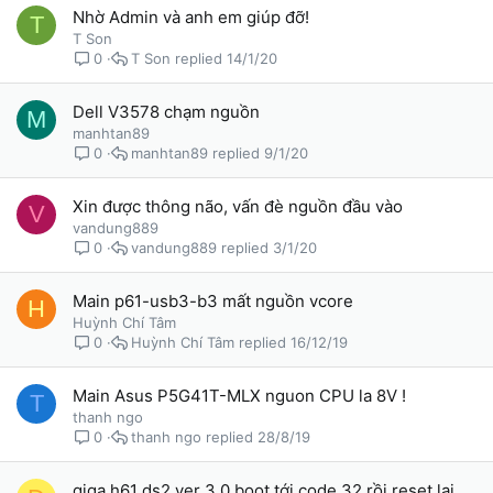
Nhờ Admin và anh em giúp đỡ!
T
T Son
T Son
14/1/20
0
Dell V3578 chạm nguồn
M
manhtan89
manhtan89
9/1/20
0
Xin được thông não, vấn đè nguồn đầu vào
V
vandung889
vandung889
3/1/20
0
Main p61-usb3-b3 mất nguồn vcore
H
Huỳnh Chí Tâm
Huỳnh Chí Tâm
16/12/19
0
Main Asus P5G41T-MLX nguon CPU la 8V !
T
thanh ngo
thanh ngo
28/8/19
0
giga h61 ds2 ver 3.0 boot tới code 32 rồi reset lại