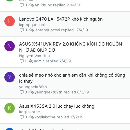
An Phuoc
21/4/19
0
Lenovo G470 LA- 5472P khó kích nguồn
L
laptopquocoai
laptopquocoai
17/4/19
0
ASUS X541UVK REV 2.0 KHÔNG KÍCH ĐC NGUỒN
N
NHỜ AE GIÚP ĐỠ
Nguyen Van Huu
admin
7/4/19
1
chia sẻ mẹo nhỏ cho anh em cần khi không có đúng
Y
ic thay
yeunghekt89tn
yeunghekt89tn
8/3/19
0
Asus X453SA 2.0 lúc chạy lúc không.
K
kogilakothe
kogilakothe
17/2/19
0