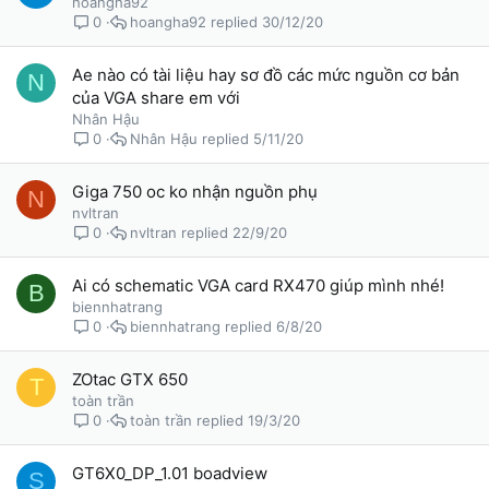
hoangha92
hoangha92
30/12/20
0
Ae nào có tài liệu hay sơ đồ các mức nguồn cơ bản
N
của VGA share em với
Nhân Hậu
Nhân Hậu
5/11/20
0
Giga 750 oc ko nhận nguồn phụ
N
nvltran
nvltran
22/9/20
0
Ai có schematic VGA card RX470 giúp mình nhé!
B
biennhatrang
biennhatrang
6/8/20
0
ZOtac GTX 650
T
toàn trần
toàn trần
19/3/20
0
GT6X0_DP_1.01 boadview
S