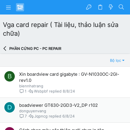
Vga card repair ( Tài liệu, thảo luận sửa
chữa)
PHẦN CỨNG PC - PC REPAIR
Bộ lọc
Xin boardview card gigabyte : GV-N1030OC-2GI-
B
rev1.0
biennhatrang
Wsbpbf
8/8/24
1
boadviewer GT630-2GD3-V2_DP r102
D
donguyenvang
Jqpncg
6/8/24
7