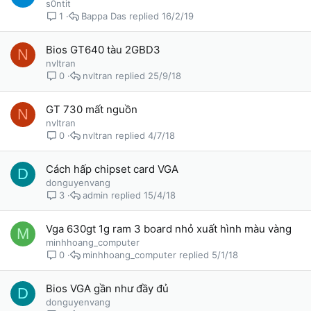
s0ntit
Bappa Das
16/2/19
1
Bios GT640 tàu 2GBD3
N
nvltran
nvltran
25/9/18
0
GT 730 mất nguồn
N
nvltran
nvltran
4/7/18
0
Cách hấp chipset card VGA
D
donguyenvang
admin
15/4/18
3
Vga 630gt 1g ram 3 board nhỏ xuất hình màu vàng
M
minhhoang_computer
minhhoang_computer
5/1/18
0
Bios VGA gần như đầy đủ
D
donguyenvang