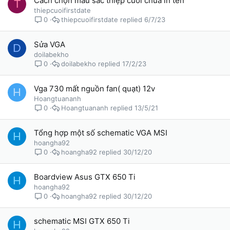
Cách chọn màu sắc thiệp cưới chưa in tên
T
thiepcuoifirstdate
thiepcuoifirstdate
6/7/23
0
Sửa VGA
D
doilabekho
doilabekho
17/2/23
0
Vga 730 mất nguồn fan( quạt) 12v
H
Hoangtuananh
Hoangtuananh
13/5/21
0
Tổng hợp một số schematic VGA MSI
H
hoangha92
hoangha92
30/12/20
0
Boardview Asus GTX 650 Ti
H
hoangha92
hoangha92
30/12/20
0
schematic MSI GTX 650 Ti
H