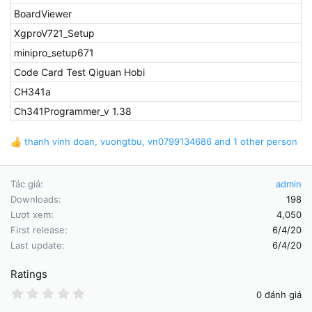
BoardViewer
XgproV721_Setup
minipro_setup671
Code Card Test Qiguan Hobi
CH341a
Ch341Programmer_v 1.38
thanh vinh doan
,
vuongtbu
,
vn0799134686
and 1 other person
R
e
a
Tác giả
admin
c
t
Downloads
198
i
Lượt xem
4,050
o
First release
6/4/20
n
Last update
6/4/20
s
:
Ratings
0
0 đánh giá
.