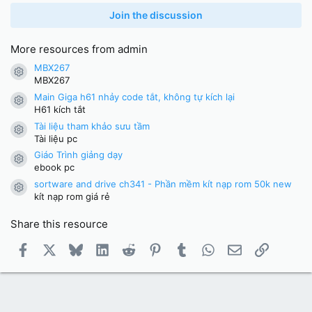
0
0
Join the discussion
s
t
a
More resources from admin
r
(
MBX267
Resource icon
s
MBX267
)
Main Giga h61 nhảy code tắt, không tự kích lại
Resource icon
H61 kích tắt
Tài liệu tham khảo sưu tầm
Resource icon
Tài liệu pc
Giáo Trình giảng dạy
Resource icon
ebook pc
sortware and drive ch341 - Phần mềm kít nạp rom 50k new
Resource icon
kít nạp rom giá rẻ
Share this resource
Facebook
X
Bluesky
LinkedIn
Reddit
Pinterest
Tumblr
WhatsApp
Email
Link