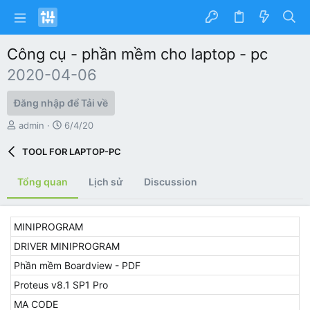
Công cụ - phần mềm cho laptop - pc
2020-04-06
Đăng nhập để Tải về
T
C
admin
6/4/20
á
r
c
e
TOOL FOR LAPTOP-PC
g
a
i
t
Tổng quan
Lịch sử
Discussion
ả
i
o
n
d
MINIPROGRAM
a
DRIVER MINIPROGRAM
t
e
Phần mềm Boardview - PDF
Proteus v8.1 SP1 Pro
MA CODE