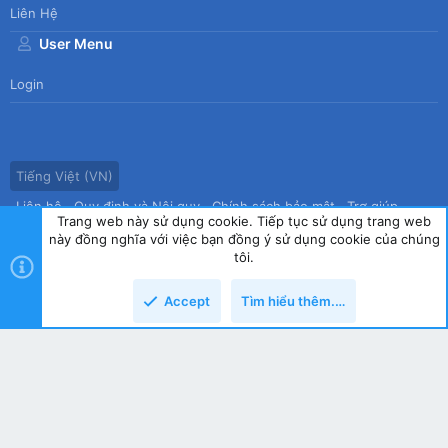
Liên Hệ
User Menu
Login
Tiếng Việt (VN)
Liên hệ
Quy định và Nội quy
Chính sách bảo mật
Trợ giúp
Trang web này sử dụng cookie. Tiếp tục sử dụng trang web
Trang chủ
R
này đồng nghĩa với việc bạn đồng ý sử dụng cookie của chúng
S
tôi.
S
®
Community platform by XenForo
© 2010-2026 XenForo Ltd.
|
Style
Accept
Tìm hiểu thêm.…
by ThemeHouse
copyright by Tin học Thế hệ mới
Top
Dưới