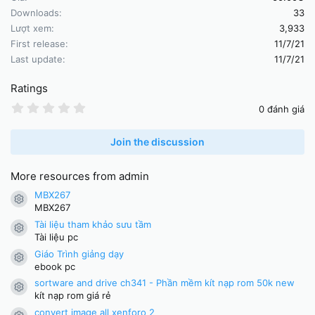
i
Downloads
33
o
Lượt xem
3,933
n
First release
11/7/21
s
:
Last update
11/7/21
Ratings
0
0 đánh giá
.
0
0
Join the discussion
s
t
a
More resources from admin
r
(
MBX267
Resource icon
s
MBX267
)
Tài liệu tham khảo sưu tầm
Resource icon
Tài liệu pc
Giáo Trình giảng dạy
Resource icon
ebook pc
sortware and drive ch341 - Phần mềm kít nạp rom 50k new
Resource icon
kít nạp rom giá rẻ
convert image all xenforo 2