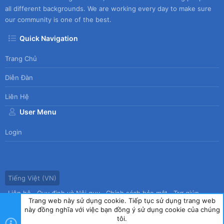
all different backgrounds. We are working every day to make sure
our community is one of the best.
Quick Navigation
Trang Chủ
Diễn Đàn
Liên Hệ
User Menu
Login
Tiếng Việt (VN)
Liên hệ
Quy định và Nội quy
Chính sách bảo mật
Trợ giúp
Trang web này sử dụng cookie. Tiếp tục sử dụng trang web
Trang chủ
R
này đồng nghĩa với việc bạn đồng ý sử dụng cookie của chúng
S
tôi.
S