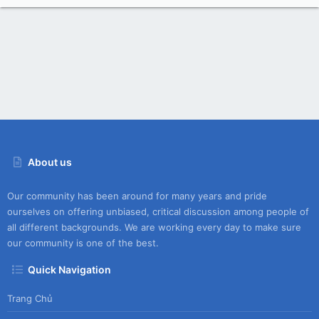
e
e
)
0
s
0
ic
s
o
t
o
a
ur
r
n
(
c
s
)
e
ic
o
n
About us
Our community has been around for many years and pride
ourselves on offering unbiased, critical discussion among people of
all different backgrounds. We are working every day to make sure
our community is one of the best.
Quick Navigation
Trang Chủ