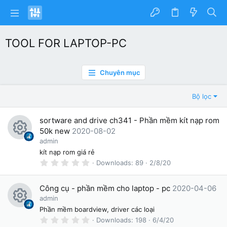
TOOL FOR LAPTOP-PC
Chuyên mục
Bộ lọc
sortware and drive ch341 - Phần mềm kít nạp rom
50k new
2020-08-02
R
admin
kít nạp rom giá rẻ
e
0
Downloads
89
2/8/20
.
s
0
0
o
Công cụ - phần mềm cho laptop - pc
2020-04-06
s
t
admin
ur
a
R
Phần mềm boardview, driver các loại
r
c
(
0
Downloads
198
6/4/20
s
.