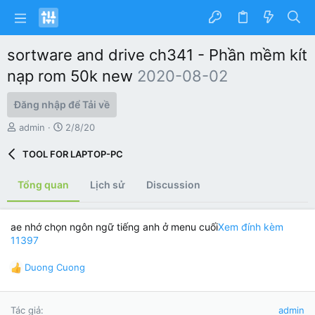
sortware and drive ch341 - Phần mềm kít
nạp rom 50k new
2020-08-02
Đăng nhập để Tải về
T
C
admin
2/8/20
á
r
c
e
TOOL FOR LAPTOP-PC
g
a
i
t
Tổng quan
Lịch sử
Discussion
ả
i
o
n
ae nhớ chọn ngôn ngữ tiếng anh ở menu cuối
Xem đính kèm
d
11397
a
t
e
Duong Cuong
R
e
a
Tác giả
admin
c