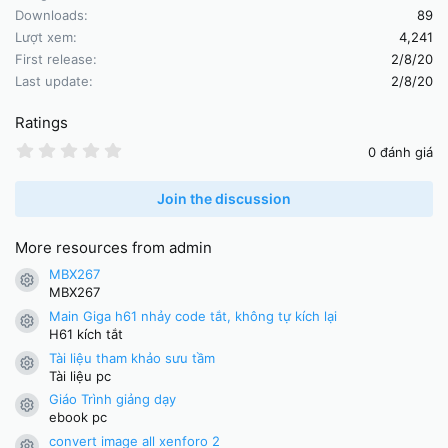
t
Downloads
89
i
Lượt xem
4,241
o
First release
2/8/20
n
Last update
2/8/20
s
:
Ratings
0
0 đánh giá
.
0
0
Join the discussion
s
t
a
More resources from admin
r
(
MBX267
Resource icon
s
MBX267
)
Main Giga h61 nhảy code tắt, không tự kích lại
Resource icon
H61 kích tắt
Tài liệu tham khảo sưu tầm
Resource icon
Tài liệu pc
Giáo Trình giảng dạy
Resource icon
ebook pc
convert image all xenforo 2