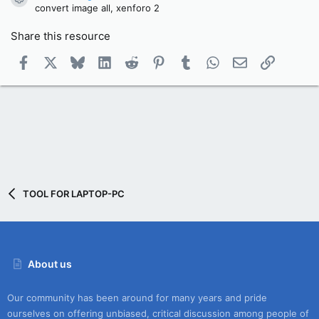
Resource icon
convert image all, xenforo 2
Share this resource
Facebook
X
Bluesky
LinkedIn
Reddit
Pinterest
Tumblr
WhatsApp
Email
Link
TOOL FOR LAPTOP-PC
About us
Our community has been around for many years and pride
ourselves on offering unbiased, critical discussion among people of