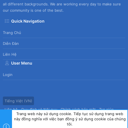
all different backgrounds. We are working every day to make sure
our community is one of the best.
Quick Navigation
Trang Chủ
Diễn Đàn
Liên Hệ
User Menu
Login
Tiếng Việt (VN)
Liên hệ
Quy định và Nội quy
Chính sách bảo mật
Trợ giúp
Trang web này sử dụng cookie. Tiếp tục sử dụng trang web
Trang chủ
R
này đồng nghĩa với việc bạn đồng ý sử dụng cookie của chúng
S
tôi.
S