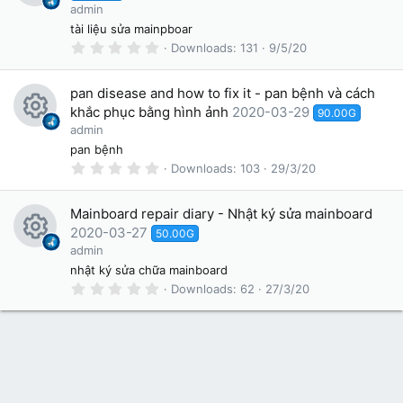
ur
a
R
admin
r
c
(
tài liệu sửa mainpboar
e
s
e
0
Downloads
131
9/5/20
)
.
s
ic
0
0
o
pan disease and how to fix it - pan bệnh và cách
o
s
t
khắc phục bằng hình ảnh
2020-03-29
ur
90.00G
a
n
R
admin
r
c
(
pan bệnh
e
s
e
0
Downloads
103
29/3/20
)
.
s
ic
0
0
o
Mainboard repair diary - Nhật ký sửa mainboard
o
s
t
2020-03-27
ur
50.00G
a
n
R
admin
r
c
(
nhật ký sửa chữa mainboard
e
s
e
0
Downloads
62
27/3/20
)
.
s
ic
0
0
o
o
s
t
ur
a
n
r
c
(
s