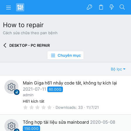
How to repair
Cách sửa chữa theo pan bệnh
DESKTOP - PC REPAIR
Chuyên mục
Bộ lọc
Main Giga h61 nhảy code tắt, không tự kích lại
2021-07-11
60.00G
R
admin
H61 kích tắt
e
0
Downloads
33
11/7/21
.
s
0
0
o
Tổng hợp tài liệu sửa mainboard
2020-05-08
s
t
150.00G