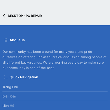
e
)
ic
o
DESKTOP - PC REPAIR
n
About us
Our community has been around for many years and pride
ourselves on offering unbiased, critical discussion among people of
all different backgrounds. We are working every day to make sure
our community is one of the best.
Quick Navigation
Trang Chủ
Diễn Đàn
Liên Hệ