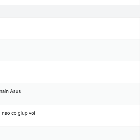
i
m
l
ạ
i
 main Asus
 nao co giup voi