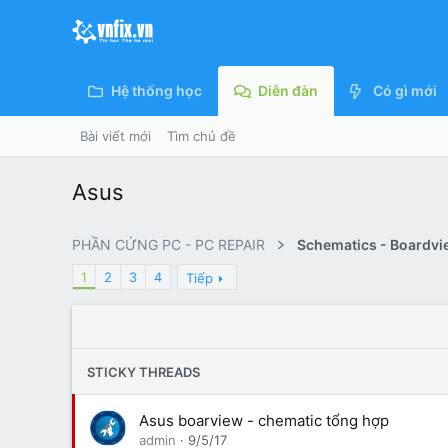
Hệ thống học
Diễn đàn
Có gì mới
Bài viết mới
Tìm chủ đề
Asus
PHẦN CỨNG PC - PC REPAIR
Schematics - Boardvi
1
2
3
4
Tiếp
STICKY THREADS
Asus boarview - chematic tổng hợp
admin
9/5/17