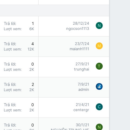
Trả lời
1
28/12/24
N
ngocson1113
Lượt xem
6K
Trả lời
4
23/7/24
M
maianh1111
Lượt xem
12K
Trả lời
0
27/9/21
T
trunghai
Lượt xem
2K
Trả lời
2
7/9/21
admin
Lượt xem
2K
Trả lời
0
21/4/21
C
centergr
Lượt xem
2K
Trả lời
0
30/1/21
N