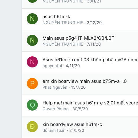
NGUYỄN TRUNG HIE
30/1/21
asus h61m-k
N
NGUYỄN TRUNG HIE
3/12/20
Main asus p5g41T-MLX2/GB/LBT
N
NGUYỄN TRUNG HIE
7/11/20
Asus h61m-k rev 1.03 không nhận VGA onboa
N
nguyentoi
4/11/20
em xin boarview main asus b75m-a 1.0
P
Phát Nguyễn
15/7/20
Help me! main asus h61m-e v2.01 mất vcore
Q
Quyen Phung
30/5/20
xin boardview asus h61m-c
Đ
đỗ anh tuấn
21/5/20