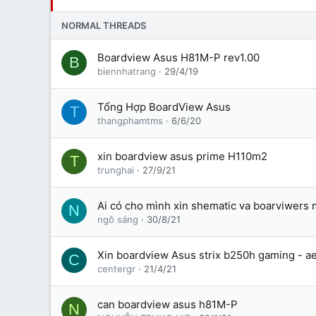
NORMAL THREADS
Boardview Asus H81M-P rev1.00
B
biennhatrang
29/4/19
Tổng Hợp BoardView Asus
T
thangphamtms
6/6/20
xin boardview asus prime H110m2
T
trunghai
27/9/21
Ai có cho mình xin shematic va boarviwers
N
ngô sáng
30/8/21
Xin boardview Asus strix b250h gaming - ae
C
centergr
21/4/21
can boardview asus h81M-P
N