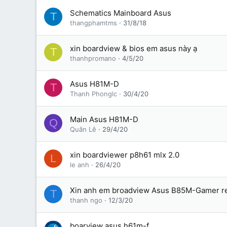
Schematics Mainboard Asus
T
thangphamtms
31/8/18
xin boardview & bios em asus này ạ
T
thanhpromano
4/5/20
Asus H81M-D
T
Thanh Phonglc
30/4/20
Main Asus H81M-D
Q
Quân Lê
29/4/20
xin boardviewer p8h61 mlx 2.0
L
le anh
26/4/20
Xin anh em broadview Asus B85M-Gamer rev
T
thanh ngo
12/3/20
boarview asus h61m-f