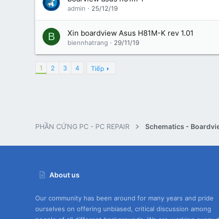
admin
25/12/19
Xin boardview Asus H81M-K rev 1.01
B
biennhatrang
29/11/19
1
2
3
4
Tiếp
PHẦN CỨNG PC - PC REPAIR
Schematics - Boardvi
About us
Our community has been around for many years and pride
ourselves on offering unbiased, critical discussion among