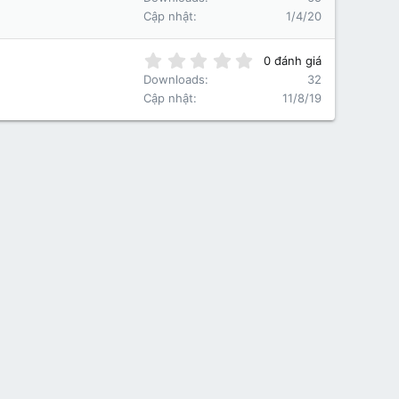
r
0
Cập nhật
1/4/20
(
0
s
s
)
t
0
0 đánh giá
a
.
Downloads
32
r
0
Cập nhật
11/8/19
(
0
s
s
)
t
a
r
(
s
)