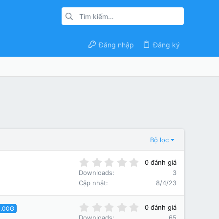
Đăng nhập
Đăng ký
Bộ lọc
0
0 đánh giá
.
Downloads
3
0
Cập nhật
8/4/23
0
s
t
0
0 đánh giá
0.00G
a
.
Downloads
65