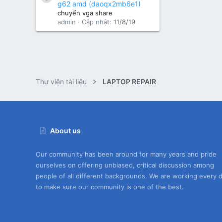
g62 amd (daoqx2mb6e1)
chuyển vga share
admin
Cập nhật:
11/8/19
Thư viện tài liệu
LAPTOP REPAIR
About us
Our community has been around for many years and pride
ourselves on offering unbiased, critical discussion among
people of all different backgrounds. We are working every 
to make sure our community is one of the best.