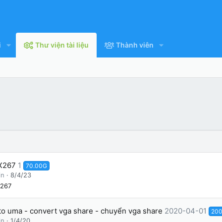
i
Thư viện tài liệu
Thành viên
X267
1
70.00G
in
8/4/23
267
 to uma - convert vga share - chuyển vga share
2020-04-01
20
in
1/4/20