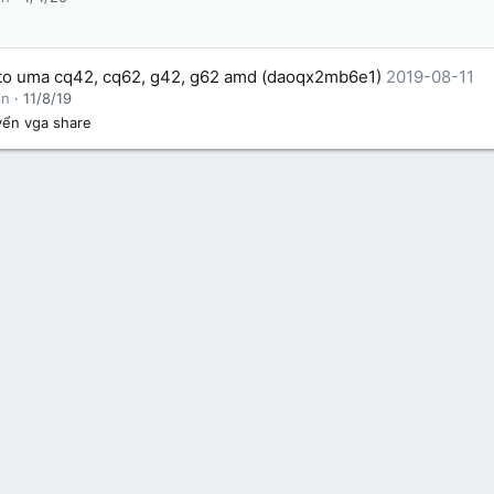
 to uma cq42, cq62, g42, g62 amd (daoqx2mb6e1)
2019-08-11
in
11/8/19
ển vga share