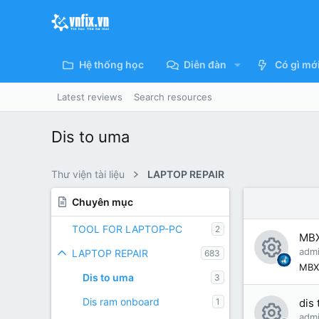
Hệ thống học
Diễn đàn
Có gì mớ
Latest reviews
Search resources
Dis to uma
Thư viện tài liệu
LAPTOP REPAIR
Chuyên mục
TOOL FOR LAPTOP-PC
2
MB
adm
LAPTOP REPAIR
683
R
MBX
Dis to uma
3
e
Dis ram onboard
1
dis
s
adm