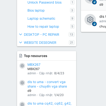
Unlock Password bios
1
o
R
d9
ur
Bios laptop
3
e
dis
c
s
Laptop schematic
9
adm
e
o
R
How to repair laptop
chuy
5
ic
ur
e
DESKTOP - PC REPAIR
13
o
c
s
WEBSITE DESEGNER
21
n
e
o
ic
ur
Top resources
o
c
MBX267
n
Resource icon
e
MBX267
admin
Cập nhật:
8/4/23
ic
o
dis to uma - convert vga
Resource icon
share - chuyển vga share
n
d9
admin
Cập nhật:
1/4/20
dis to uma cq42, cq62, g42,
Resource icon