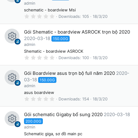
ur
a
R
admin
r
c
(
schematic - boardview Msi
e
s
e
0
Downloads
105
18/3/20
)
.
s
ic
0
0
o
Gói Shematic - boardview ASROCK trọn bộ 2020
o
s
t
2020-03-18
ur
150.00G
a
n
R
admin
r
c
(
Shematic - boardview ASROCK
e
s
e
0
Downloads
100
18/3/20
)
.
s
ic
0
0
o
Gói Boardview asus trọn bộ full năm 2020
2020-
o
s
t
03-18
ur
150.00G
a
n
R
admin
r
c
(
asus boardview
e
s
e
0
Downloads
154
18/3/20
)
.
s
ic
0
0
o
Gói schematic Gigaby bổ sung 2020
2020-03-18
o
s
t
ur
200.00G
a
n
R
admin
r
c
(
Schematic giga, sơ đồ main pc
s