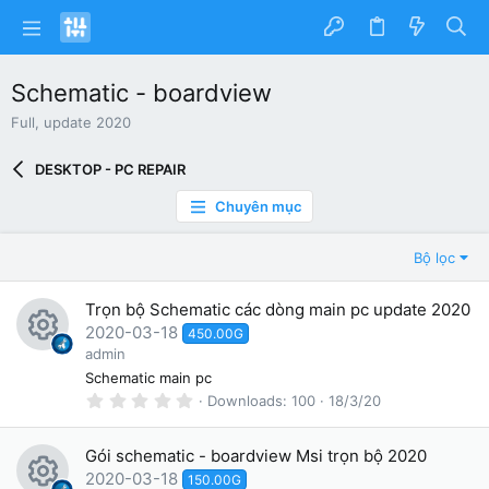
Schematic - boardview
Full, update 2020
DESKTOP - PC REPAIR
Chuyên mục
Bộ lọc
Trọn bộ Schematic các dòng main pc update 2020
2020-03-18
450.00G
R
admin
Schematic main pc
e
0
Downloads
100
18/3/20
.
s
0
0
o
Gói schematic - boardview Msi trọn bộ 2020
s
t
2020-03-18
150.00G