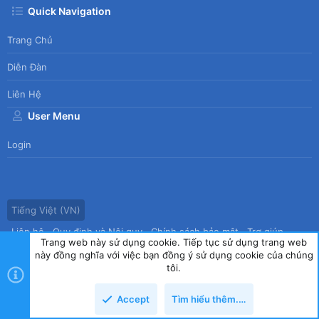
Quick Navigation
Trang Chủ
Diễn Đàn
Liên Hệ
User Menu
Login
Tiếng Việt (VN)
Liên hệ
Quy định và Nội quy
Chính sách bảo mật
Trợ giúp
Trang web này sử dụng cookie. Tiếp tục sử dụng trang web
Trang chủ
R
này đồng nghĩa với việc bạn đồng ý sử dụng cookie của chúng
S
tôi.
S
®
Community platform by XenForo
© 2010-2026 XenForo Ltd.
|
Style
Accept
Tìm hiểu thêm.…
by ThemeHouse
copyright by Tin học Thế hệ mới
Top
Dưới