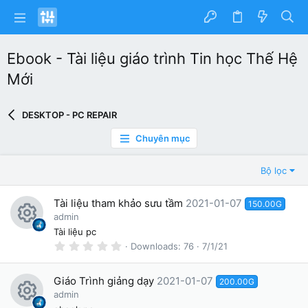
Ebook - Tài liệu giáo trình Tin học Thế Hệ
Mới
DESKTOP - PC REPAIR
Chuyên mục
Bộ lọc
Tài liệu tham khảo sưu tầm
2021-01-07
150.00G
admin
R
Tài liệu pc
0
Downloads
76
7/1/21
e
.
0
s
0
Giáo Trình giảng dạy
2021-01-07
200.00G
s
o
t
admin
a